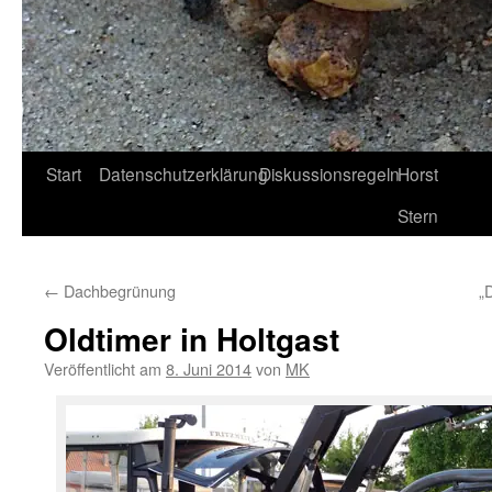
Start
Datenschutzerklärung
Diskussionsregeln
Horst
Stern
←
Dachbegrünung
„
Oldtimer in Holtgast
Veröffentlicht am
8. Juni 2014
von
MK