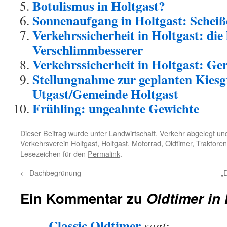
Botulismus in Holtgast?
Sonnenaufgang in Holtgast: Scheiß
Verkehrssicherheit in Holtgast: d
Verschlimmbesserer
Verkehrssicherheit in Holtgast: Ge
Stellungnahme zur geplanten Kiesg
Utgast/Gemeinde Holtgast
Frühling: ungeahnte Gewichte
Dieser Beitrag wurde unter
Landwirtschaft
,
Verkehr
abgelegt un
Verkehrsverein Holtgast
,
Holtgast
,
Motorrad
,
Oldtimer
,
Traktoren
Lesezeichen für den
Permalink
.
←
Dachbegrünung
„
Ein Kommentar zu
Oldtimer in 
Classic Oldtimer
sagt: