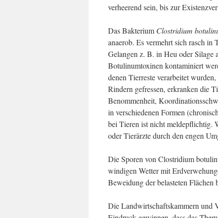
verheerend sein, bis zur Existenzve
Das
Bakterium
Clostridium botuli
anaerob. Es vermehrt sich rasch in 
Gelangen z. B. in Heu oder Silage a
Botulinumtoxinen kontaminiert werd
denen Tierreste verarbeitet wurden
Rindern gefressen, erkranken die
Benommenheit, Koordinationsschwier
in verschiedenen Formen (chronisch
bei Tieren ist nicht meldepflichtig
oder Tierärzte durch den engen Um
Die Sporen von Clostridium botulin
windigen Wetter mit Erdverwehunge
Beweidung der belasteten Flächen bi
Die Landwirtschaftskammern und Ve
Eindruck gewinnen, dass das Thema 