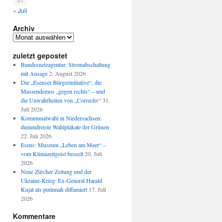
« Juli
Archiv
Archiv
zuletzt gepostet
Bundesnetzagentur: Stromabschaltung
mit Ansage
2. August 2026
Die „Esenser Bürgerinitiative“, die
Massendemos „gegen rechts“ – und
die Unwahrheiten von „Correctiv“
31.
Juli 2026
Kommunalwahl in Niedersachsen:
dummdreiste Wahlplakate der Grünen
22. Juli 2026
Esens: Museum „Leben am Meer“ –
vom Klimazeitgeist beseelt
20. Juli
2026
Neue Zürcher Zeitung und der
Ukraine-Krieg: Ex-General Harald
Kujat als putinnah diffamiert
17. Juli
2026
Kommentare