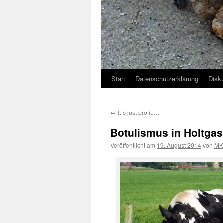
Start
Datenschutzerklärung
Disk
←
It´s just profit….
Botulismus in Holtgas
Veröffentlicht am
19. August 2014
von
MK