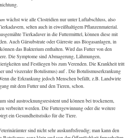
rnichtung.
num
wächst wie alle Clostridien nur unter Luftabschluss, also
Tierkadavern, selten auch in eiweißhaltigem Pflanzenmaterial.
usgemähte Tierkadaver in die Futtermitttel, können diese mit
en. Auch Gärsubstrate oder Gärreste aus Biogasanlagen, in
, können das Bakterium enthalten. Wird das Futter von den
 Tiere. Die Symptome sind Abmagerung, Lähmungen,
igkeiten und Festliegen bis zum Verenden. Die Krankheit tritt
er und viszeraler Botulismus) auf . Die Botulismuserkrankung
. Wenn die Erkrankung jedoch Menschen befällt, z.B. Landwirte
gang mit dem Futter und den Tieren, schon.
um sind austrocknungsresistent und können bei trockenem,
n verbreitet werden. Die Futtergewinnung oder die weitere
rgt ein Gesundheitsrisiko für die Tiere.
terinärämter sind nicht sehr auskunftsfreudig; man kann den
Botulismus ganz klein und von der Öffentlichkeit ferngehalten