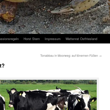
ussionsregeln
Horst Stern
Impressum
Wattenrat Ostfriesland
Tonabbau in Moorweg: auf tönernen Füßen
→
t?