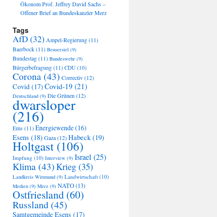
Ökonom Prof. Jeffrey David Sachs –
Offener Brief an Bundeskanzler Merz
Tags
AfD
(32)
Ampel-Regierung
(11)
Baerbock
(11)
Bensersiel
(9)
Bundestag
(11)
Bundeswehr
(9)
Bürgerbefragung
(11)
CDU
(10)
Corona
(43)
Correctiv
(12)
Covid-19
(21)
Covid
(17)
Die Grünen
(12)
Deutschland
(9)
dwarsloper
(216)
Energiewende
(16)
Ems
(11)
Habeck
(19)
Esens
(18)
Gaza
(12)
Holtgast
(106)
Israel
(25)
Impfung
(10)
Interview
(9)
Klima
(43)
Krieg
(35)
Landwirtschaft
(10)
Landkreis Wittmund
(9)
NATO
(13)
Medien
(9)
Merz
(9)
Ostfriesland
(60)
Russland
(45)
Samtgemeinde Esens
(17)