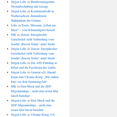
Jürgen Lohs
zu
Bundesnetzagentur:
Stromabschaltung mit Ansage
Jürgen Lohs
zu
Kommunalwahl in
Niedersachsen: dummdreiste
Wahlplakate der Grünen
Lohs
zu
Esens: Museum „Leben am
Meer“ – vom Klimazeitgeist beseelt
MK
zu
Zensur: Europäischer
Gerichtshof stellt Verbreitung vom
Sender „Russia Today“ unter Strafe
Jürgen Lohs
zu
Zensur: Europäischer
Gerichtshof stellt Verbreitung vom
Sender „Russia Today“ unter Strafe
Jürgen Lohs
zu
Der AfD-Parteitag in
Erfurt und die Faschisten der Antifa
Jürgen Lohs
zu
General a.D. Harald
Kujat zum Ukraine-Krieg: „Wir stehen
kurz vor dem Spannungsfall“
MK
zu
Elon Musk und die ZDF-
Migrantenlüge – nicht zum ersten Mal
falsch berichtet
Jürgen Lohs
zu
Elon Musk und die
ZDF-Migrantenlüge – nicht zum
ersten Mal falsch berichtet
Jürgen Lohs
zu
Ukraine-Krieg: US-