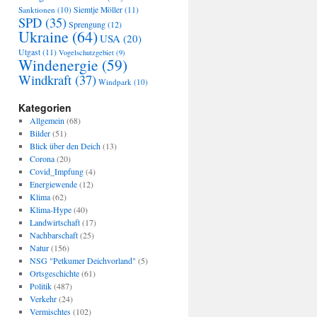
Sanktionen
(10)
Siemtje Möller
(11)
SPD
(35)
Sprengung
(12)
Ukraine
(64)
USA
(20)
Utgast
(11)
Vogelschutzgebiet
(9)
Windenergie
(59)
Windkraft
(37)
Windpark
(10)
Kategorien
Allgemein
(68)
Bilder
(51)
Blick über den Deich
(13)
Corona
(20)
Covid_Impfung
(4)
Energiewende
(12)
Klima
(62)
Klima-Hype
(40)
Landwirtschaft
(17)
Nachbarschaft
(25)
Natur
(156)
NSG "Petkumer Deichvorland"
(5)
Ortsgeschichte
(61)
Politik
(487)
Verkehr
(24)
Vermischtes
(102)