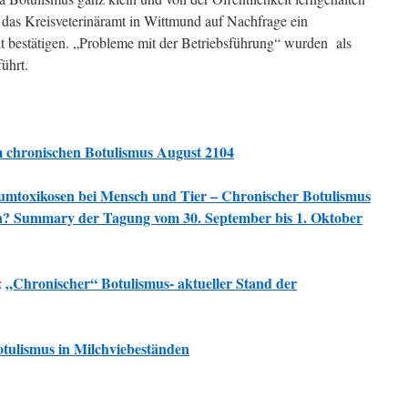
 das Kreisveterinäramt in Wittmund auf Nachfrage ein
t bestätigen. „Probleme mit der Betriebsführung“ wurden als
ührt.
 chronischen Botulismus August 2104
umtoxikosen bei Mensch und Tier – Chronischer Botulismus
an?
Summary der Tagung vom 30. September bis 1. Oktober
„Chronischer“ Botulismus- aktueller Stand der
:
tulismus in Milchviebeständen