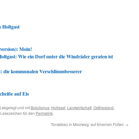
n Holtgast
aversion): Moin!
tgast: Wie ein Dorf unter die Windräder geraten ist
st: die kommunalen Verschlimmbesserer
cheiße auf Eis
t
abgelegt und mit
Botulismus
,
Holtgast
,
Landwirtschaft
,
Ostfriesland
,
n Lesezeichen für den
Permalink
.
Tonabbau in Moorweg: auf tönernen Füßen
→