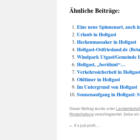
Ähnliche Beiträge:
Eine neue Spinnenart, auch i
Urlaub in Holtgast
Heckenmassaker in Holtgast
Holtgast-Ostfriesland.de (Bet
Windpark Utgast/Gemeinde Hol
Holtgast, „berühmt“…
Verkehrssicherheit in Holtga
Oldtimer in Holtgast
Im Untergrund von Holtgast
Sonnenaufgang in Holtgast: S
Dieser Beitrag wurde unter
Landwirtschaf
Rinderhaltung
verschlagwortet. Setze ei
←
It´s just profit….