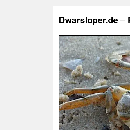
Zum
Inhalt
Dwarsloper.de – P
springen