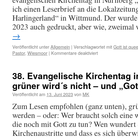
ich einen Leserbrief an die Lokalzeitun
Harlingerland“ in Wittmund. Der wurde
2023 auch gedruckt, aber wie, zweima
→
Veröffentlicht unter
Allgemein
|
Verschlagwortet mit
Gott ist quee
für
Pastor
,
Wiesmoor
|
Kommentare deaktiviert
„Das“
und
„dass“
38. Evangelische Kirchentag i
im
grüner wird´s nicht – und „Got
Leserbrief
zum
Veröffentlicht am
13. Juni 2023
von
MK
woken
Wiesmoorer
Zum Lesen empfohlen (ganz unten), grü
Pastor
werden – oder: Wer braucht solch eine 
die noch mit Gott zu tun? Wen wundert 
Kirchenaustritte und dass es sich über