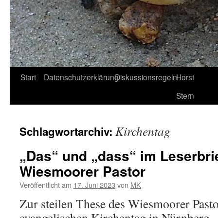
Start
Datenschutzerklärung
Diskussionsregeln
Horst
Stern
Kirchentag
Schlagwortarchiv:
„Das“ und „dass“ im Leserbr
Wiesmoorer Pastor
Veröffentlicht am
17. Juni 2023
von
MK
Zur steilen These des Wiesmoorer Past
evangelischen Kirchentag in Nürnberg „G