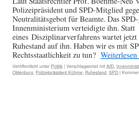
Laut Staatsrechtler Prof. Boehme-Neß v
Polizeipräsident und SPD-Mitglied geg
Neutralitätsgebot für Beamte. Das SPD-
Innenministerium verteidigte ihn. Statt
eines Disziplinarverfahrens wartet jetzt 
Ruhestand auf ihn. Haben wir es mit S
Rechtsstaatlichkeit zu tun?
Weiterlesen
Veröffentlicht unter
Politik
|
Verschlagwortet mit
AfD
,
Innenminis
Oldenburg
,
Polizeipräsident Kühme
,
Ruhestand
,
SPD
|
Komment