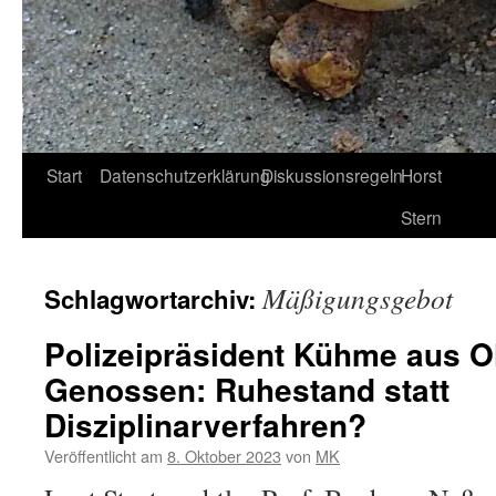
Start
Datenschutzerklärung
Diskussionsregeln
Horst
Stern
Mäßigungsgebot
Schlagwortarchiv:
Polizeipräsident Kühme aus O
Genossen: Ruhestand statt
Disziplinarverfahren?
Veröffentlicht am
8. Oktober 2023
von
MK