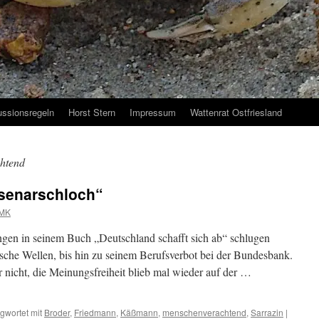
ussionsregeln
Horst Stern
Impressum
Wattenrat Ostfriesland
htend
esenarschloch“
MK
ngen in seinem Buch „Deutschland schafft sich ab“ schlugen
ische Wellen, bis hin zu seinem Berufsverbot bei der Bundesbank.
 nicht, die Meinungsfreiheit blieb mal wieder auf der …
gwortet mit
Broder
,
Friedmann
,
Käßmann
,
menschenverachtend
,
Sarrazin
|