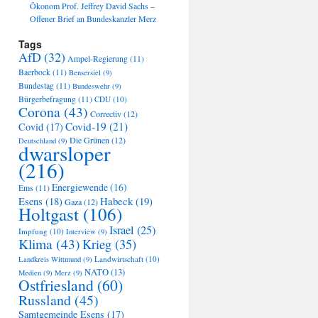
Ökonom Prof. Jeffrey David Sachs –
Offener Brief an Bundeskanzler Merz
Tags
AfD
(32)
Ampel-Regierung
(11)
Baerbock
(11)
Bensersiel
(9)
Bundestag
(11)
Bundeswehr
(9)
Bürgerbefragung
(11)
CDU
(10)
Corona
(43)
Correctiv
(12)
Covid-19
(21)
Covid
(17)
Die Grünen
(12)
Deutschland
(9)
dwarsloper
(216)
Energiewende
(16)
Ems
(11)
Habeck
(19)
Esens
(18)
Gaza
(12)
Holtgast
(106)
Israel
(25)
Impfung
(10)
Interview
(9)
Klima
(43)
Krieg
(35)
Landwirtschaft
(10)
Landkreis Wittmund
(9)
NATO
(13)
Medien
(9)
Merz
(9)
Ostfriesland
(60)
Russland
(45)
Samtgemeinde Esens
(17)