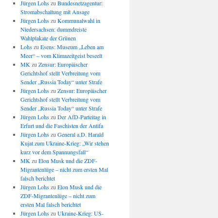
Jürgen Lohs
zu
Bundesnetzagentur:
Stromabschaltung mit Ansage
Jürgen Lohs
zu
Kommunalwahl in
Niedersachsen: dummdreiste
Wahlplakate der Grünen
Lohs
zu
Esens: Museum „Leben am
Meer“ – vom Klimazeitgeist beseelt
MK
zu
Zensur: Europäischer
Gerichtshof stellt Verbreitung vom
Sender „Russia Today“ unter Strafe
Jürgen Lohs
zu
Zensur: Europäischer
Gerichtshof stellt Verbreitung vom
Sender „Russia Today“ unter Strafe
Jürgen Lohs
zu
Der AfD-Parteitag in
Erfurt und die Faschisten der Antifa
Jürgen Lohs
zu
General a.D. Harald
Kujat zum Ukraine-Krieg: „Wir stehen
kurz vor dem Spannungsfall“
MK
zu
Elon Musk und die ZDF-
Migrantenlüge – nicht zum ersten Mal
falsch berichtet
Jürgen Lohs
zu
Elon Musk und die
ZDF-Migrantenlüge – nicht zum
ersten Mal falsch berichtet
Jürgen Lohs
zu
Ukraine-Krieg: US-