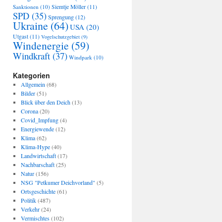
Sanktionen
(10)
Siemtje Möller
(11)
SPD
(35)
Sprengung
(12)
Ukraine
(64)
USA
(20)
Utgast
(11)
Vogelschutzgebiet
(9)
Windenergie
(59)
Windkraft
(37)
Windpark
(10)
Kategorien
Allgemein
(68)
Bilder
(51)
Blick über den Deich
(13)
Corona
(20)
Covid_Impfung
(4)
Energiewende
(12)
Klima
(62)
Klima-Hype
(40)
Landwirtschaft
(17)
Nachbarschaft
(25)
Natur
(156)
NSG "Petkumer Deichvorland"
(5)
Ortsgeschichte
(61)
Politik
(487)
Verkehr
(24)
Vermischtes
(102)