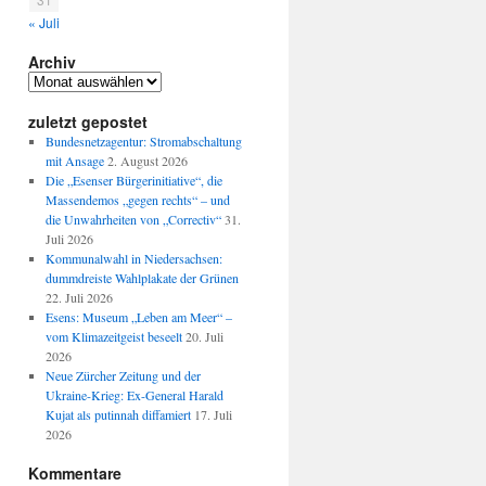
« Juli
Archiv
Archiv
zuletzt gepostet
Bundesnetzagentur: Stromabschaltung
mit Ansage
2. August 2026
Die „Esenser Bürgerinitiative“, die
Massendemos „gegen rechts“ – und
die Unwahrheiten von „Correctiv“
31.
Juli 2026
Kommunalwahl in Niedersachsen:
dummdreiste Wahlplakate der Grünen
22. Juli 2026
Esens: Museum „Leben am Meer“ –
vom Klimazeitgeist beseelt
20. Juli
2026
Neue Zürcher Zeitung und der
Ukraine-Krieg: Ex-General Harald
Kujat als putinnah diffamiert
17. Juli
2026
Kommentare