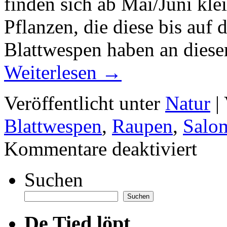
finden sich ab Mai/Juni kle
Pflanzen, die diese bis auf 
Blattwespen haben an diese
Weiterlesen
→
Veröffentlicht unter
Natur
|
Blattwespen
,
Raupen
,
Salo
für
Kommentare deaktiviert
Salomons
Fresser
Suchen
Suchen
De Tied löpt