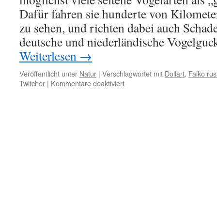
Dafür fahren sie hunderte von Kilomete
zu sehen, und richten dabei auch Schad
deutsche und niederländische Vogelguc
Weiterlesen
→
Veröffentlicht unter
Natur
|
Verschlagwortet mit
Dollart
,
Falko rus
für
Twitcher
|
Kommentare deaktiviert
Gerfalke
am
Dollart,
von
„Twitchern“
hart
bedrängt