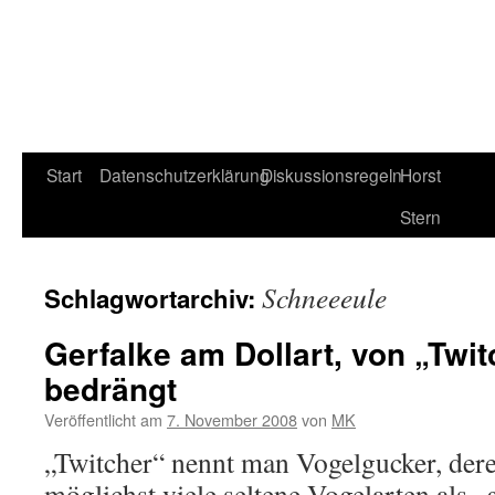
Start
Datenschutzerklärung
Diskussionsregeln
Horst
Stern
Schneeeule
Schlagwortarchiv:
Gerfalke am Dollart, von „Twit
bedrängt
Veröffentlicht am
7. November 2008
von
MK
„Twitcher“ nennt man Vogelgucker, deren
möglichst viele seltene Vogelarten als 