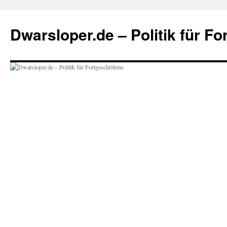
Zum
Inhalt
Dwarsloper.de – Politik für Fo
springen