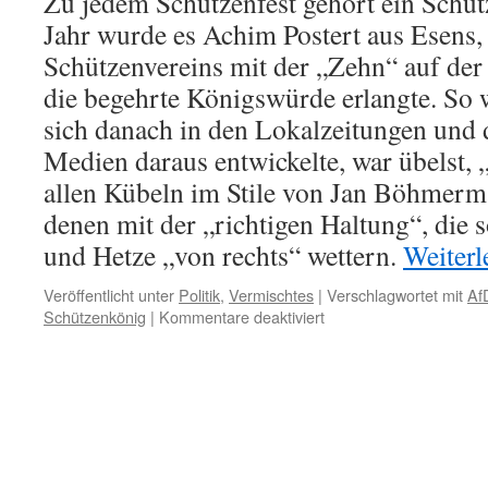
Zu jedem Schützenfest gehört ein Schüt
Jahr wurde es Achim Postert aus Esens, 
Schützenvereins mit der „Zehn“ auf der
die begehrte Königswürde erlangte. So w
sich danach in den Lokalzeitungen und 
Medien daraus entwickelte, war übelst,
allen Kübeln im Stile von Jan Böhmerm
denen mit der „richtigen Haltung“, die s
und Hetze „von rechts“ wettern.
Weiter
Veröffentlicht unter
Politik
,
Vermischtes
|
Verschlagwortet mit
Af
für
Schützenkönig
|
Kommentare deaktiviert
Esens/Ostfriesland:
„Hass
und
Hetze“
gegen
einen
Schützenkönig