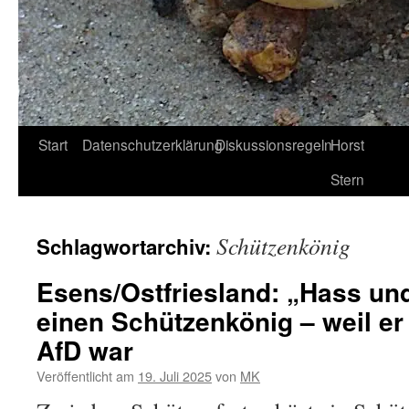
Start
Datenschutzerklärung
Diskussionsregeln
Horst
Stern
Schützenkönig
Schlagwortarchiv:
Esens/Ostfriesland: „Hass un
einen Schützenkönig – weil er 
AfD war
Veröffentlicht am
19. Juli 2025
von
MK