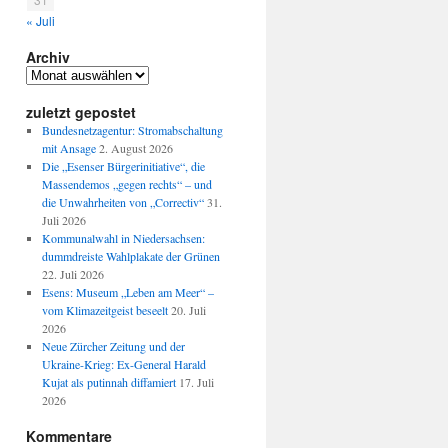
« Juli
:
Archiv
Archiv
zuletzt gepostet
Bundesnetzagentur: Stromabschaltung
mit Ansage
2. August 2026
Die „Esenser Bürgerinitiative“, die
ream-
Massendemos „gegen rechts“ – und
n
die Unwahrheiten von „Correctiv“
31.
igen
Juli 2026
Kommunalwahl in Niedersachsen:
dummdreiste Wahlplakate der Grünen
22. Juli 2026
Esens: Museum „Leben am Meer“ –
vom Klimazeitgeist beseelt
20. Juli
2026
Neue Zürcher Zeitung und der
Ukraine-Krieg: Ex-General Harald
Kujat als putinnah diffamiert
17. Juli
2026
Kommentare