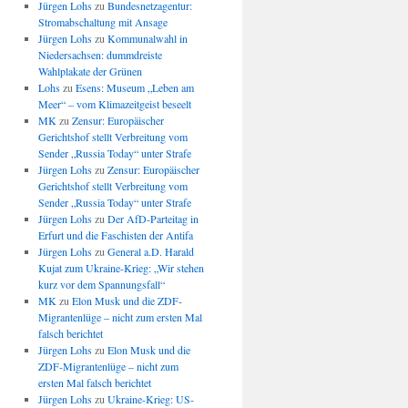
Jürgen Lohs
zu
Bundesnetzagentur:
Stromabschaltung mit Ansage
Jürgen Lohs
zu
Kommunalwahl in
Niedersachsen: dummdreiste
Wahlplakate der Grünen
Lohs
zu
Esens: Museum „Leben am
Meer“ – vom Klimazeitgeist beseelt
MK
zu
Zensur: Europäischer
Gerichtshof stellt Verbreitung vom
Sender „Russia Today“ unter Strafe
Jürgen Lohs
zu
Zensur: Europäischer
Gerichtshof stellt Verbreitung vom
Sender „Russia Today“ unter Strafe
Jürgen Lohs
zu
Der AfD-Parteitag in
Erfurt und die Faschisten der Antifa
Jürgen Lohs
zu
General a.D. Harald
Kujat zum Ukraine-Krieg: „Wir stehen
kurz vor dem Spannungsfall“
MK
zu
Elon Musk und die ZDF-
Migrantenlüge – nicht zum ersten Mal
falsch berichtet
Jürgen Lohs
zu
Elon Musk und die
ZDF-Migrantenlüge – nicht zum
ersten Mal falsch berichtet
Jürgen Lohs
zu
Ukraine-Krieg: US-