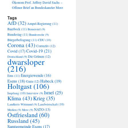
Ökonom Prof. Jeffrey David Sachs –
Offener Brief an Bundeskanzler Merz
Tags
AfD
(32)
Ampel-Regierung
(11)
Baerbock
(11)
Bensersiel
(9)
Bundestag
(11)
Bundeswehr
(9)
Bürgerbefragung
(11)
CDU
(10)
Corona
(43)
Correctiv
(12)
Covid-19
(21)
Covid
(17)
Die Grünen
(12)
Deutschland
(9)
dwarsloper
(216)
Energiewende
(16)
Ems
(11)
Habeck
(19)
Esens
(18)
Gaza
(12)
Holtgast
(106)
Israel
(25)
Impfung
(10)
Interview
(9)
Klima
(43)
Krieg
(35)
Landwirtschaft
(10)
Landkreis Wittmund
(9)
NATO
(13)
Medien
(9)
Merz
(9)
Ostfriesland
(60)
Russland
(45)
Samtgemeinde Esens
(17)