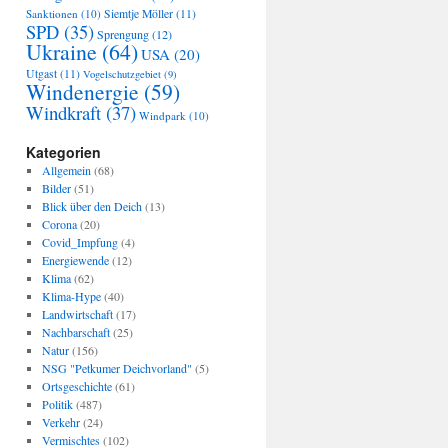
Sanktionen
(10)
Siemtje Möller
(11)
SPD
(35)
Sprengung
(12)
Ukraine
(64)
USA
(20)
Utgast
(11)
Vogelschutzgebiet
(9)
Windenergie
(59)
Windkraft
(37)
Windpark
(10)
Kategorien
Allgemein
(68)
Bilder
(51)
Blick über den Deich
(13)
Corona
(20)
Covid_Impfung
(4)
Energiewende
(12)
Klima
(62)
Klima-Hype
(40)
Landwirtschaft
(17)
Nachbarschaft
(25)
Natur
(156)
NSG "Petkumer Deichvorland"
(5)
Ortsgeschichte
(61)
Politik
(487)
Verkehr
(24)
Vermischtes
(102)