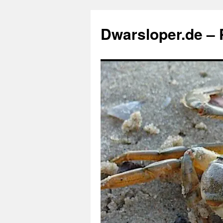
Zum
Inhalt
Dwarsloper.de – P
springen