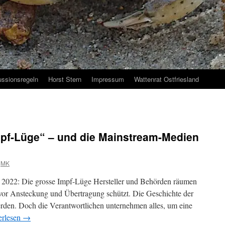
ussionsregeln
Horst Stern
Impressum
Wattenrat Ostfriesland
mpf-Lüge“ – und die Mainstream-Medien
MK
 2022: Die grosse Impf-Lüge Hersteller und Behörden räumen
t vor Ansteckung und Übertragung schützt. Die Geschichte der
den. Doch die Verantwortlichen unternehmen alles, um eine
erlesen
→