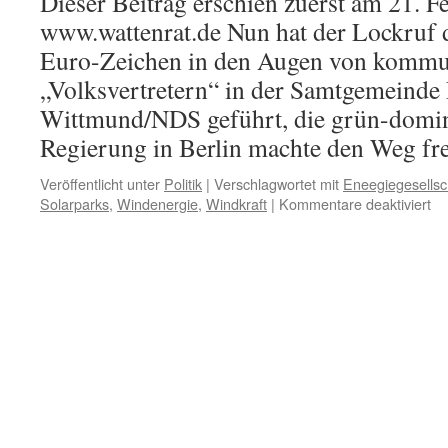
Dieser Beitrag erschien zuerst am 21. F
www.wattenrat.de Nun hat der Lockruf 
Euro-Zeichen in den Augen von kommu
„Volksvertretern“ in der Samtgemeinde
Wittmund/NDS geführt, die grün-domi
Regierung in Berlin machte den Weg f
Veröffentlicht unter
Politik
|
Verschlagwortet mit
Eneegiegesellsc
für
Solarparks
,
Windenergie
,
Windkraft
|
Kommentare deaktiviert
Sa
Es
Wi
„E
für
me
Wi
un
So
–
de
Lo