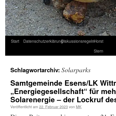
Start
Datenschutzerklärung
Diskussionsregeln
Horst
Stern
Solarparks
Schlagwortarchiv:
Samtgemeinde Esens/LK Witt
„Energiegesellschaft“ für me
Solarenergie – der Lockruf de
Veröffentlicht am
22. Februar 2023
von
MK