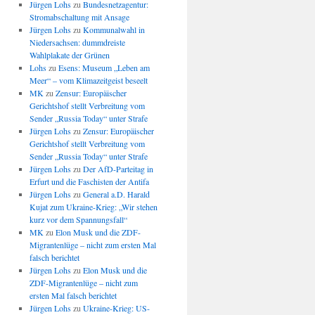
Jürgen Lohs
zu
Bundesnetzagentur:
Stromabschaltung mit Ansage
Jürgen Lohs
zu
Kommunalwahl in
Niedersachsen: dummdreiste
Wahlplakate der Grünen
Lohs
zu
Esens: Museum „Leben am
Meer“ – vom Klimazeitgeist beseelt
MK
zu
Zensur: Europäischer
Gerichtshof stellt Verbreitung vom
Sender „Russia Today“ unter Strafe
Jürgen Lohs
zu
Zensur: Europäischer
Gerichtshof stellt Verbreitung vom
Sender „Russia Today“ unter Strafe
Jürgen Lohs
zu
Der AfD-Parteitag in
Erfurt und die Faschisten der Antifa
Jürgen Lohs
zu
General a.D. Harald
Kujat zum Ukraine-Krieg: „Wir stehen
kurz vor dem Spannungsfall“
MK
zu
Elon Musk und die ZDF-
Migrantenlüge – nicht zum ersten Mal
falsch berichtet
Jürgen Lohs
zu
Elon Musk und die
ZDF-Migrantenlüge – nicht zum
ersten Mal falsch berichtet
Jürgen Lohs
zu
Ukraine-Krieg: US-