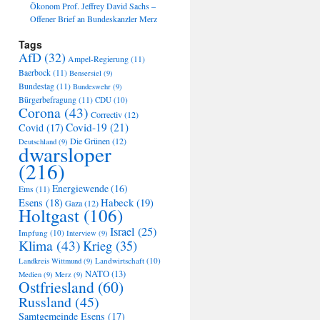
Ökonom Prof. Jeffrey David Sachs –
Offener Brief an Bundeskanzler Merz
Tags
AfD
(32)
Ampel-Regierung
(11)
Baerbock
(11)
Bensersiel
(9)
Bundestag
(11)
Bundeswehr
(9)
Bürgerbefragung
(11)
CDU
(10)
Corona
(43)
Correctiv
(12)
Covid-19
(21)
Covid
(17)
Die Grünen
(12)
Deutschland
(9)
dwarsloper
(216)
Energiewende
(16)
Ems
(11)
Habeck
(19)
Esens
(18)
Gaza
(12)
Holtgast
(106)
Israel
(25)
Impfung
(10)
Interview
(9)
Klima
(43)
Krieg
(35)
Landwirtschaft
(10)
Landkreis Wittmund
(9)
NATO
(13)
Medien
(9)
Merz
(9)
Ostfriesland
(60)
Russland
(45)
Samtgemeinde Esens
(17)