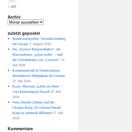
« Juli
Archiv
Archiv
zuletzt gepostet
Bundesnetzagentur: Stromabschaltung
mit Ansage
2. August 2026
Die „Esenser Bürgerinitiative“, die
Massendemos „gegen rechts“ – und
die Unwahrheiten von „Correctiv“
31.
Juli 2026
Kommunalwahl in Niedersachsen:
dummdreiste Wahlplakate der Grünen
22. Juli 2026
Esens: Museum „Leben am Meer“ –
vom Klimazeitgeist beseelt
20. Juli
2026
Neue Zürcher Zeitung und der
Ukraine-Krieg: Ex-General Harald
Kujat als putinnah diffamiert
17. Juli
2026
Kommentare