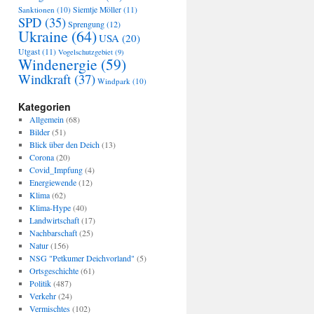
Sanktionen
(10)
Siemtje Möller
(11)
SPD
(35)
Sprengung
(12)
Ukraine
(64)
USA
(20)
Utgast
(11)
Vogelschutzgebiet
(9)
Windenergie
(59)
Windkraft
(37)
Windpark
(10)
Kategorien
Allgemein
(68)
Bilder
(51)
Blick über den Deich
(13)
Corona
(20)
Covid_Impfung
(4)
Energiewende
(12)
Klima
(62)
Klima-Hype
(40)
Landwirtschaft
(17)
Nachbarschaft
(25)
Natur
(156)
NSG "Petkumer Deichvorland"
(5)
Ortsgeschichte
(61)
Politik
(487)
Verkehr
(24)
Vermischtes
(102)