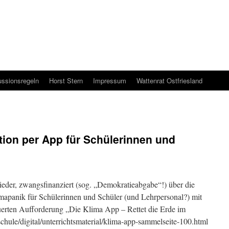
ussionsregeln
Horst Stern
Impressum
Wattenrat Ostfriesland
ion per App für Schülerinnen und
der, zwangsfinanziert (sog. „Demokratieabgabe“!) über die
mapanik für Schülerinnen und Schüler (und Lehrpersonal?) mit
erten Aufforderung „Die Klima App – Rettet die Erde im
chule/digital/unterrichtsmaterial/klima-app-sammelseite-100.html