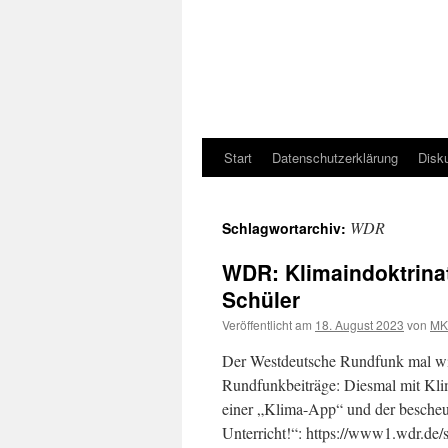
Start
Datenschutzerklärung
Disk
WDR
Schlagwortarchiv:
WDR: Klimaindoktrinat
Schüler
Veröffentlicht am
18. August 2023
von
MK
Der Westdeutsche Rundfunk mal wie
Rundfunkbeiträge: Diesmal mit Kli
einer „Klima-App“ und der bescheu
Unterricht!“: https://www1.wdr.de/s