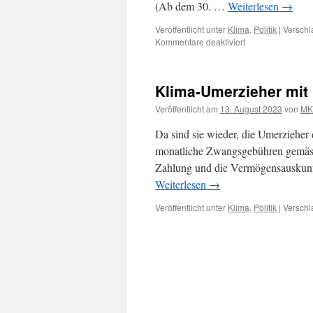
(Ab dem 30. …
Weiterlesen
→
Veröffentlicht unter
Klima
,
Politik
|
Verschl
für
Kommentare deaktiviert
WDR:
Klimaindoktrinati
per
Klima-Umerzieher mi
App
für
Veröffentlicht am
13. August 2023
von
MK
Schülerinnen
und
Da sind sie wieder, die Umerzieher
Schüler
monatliche Zwangsgebühren gemäste
Zahlung und die Vermögensauskunft
Weiterlesen
→
Veröffentlicht unter
Klima
,
Politik
|
Verschl