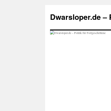
Zum
Inhalt
Dwarsloper.de – P
springen