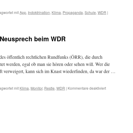
agwortet mit
App
,
Indoktrination
,
Klima
,
Propaganda
,
Schule
,
WDR
|
on
t Neusprech beim WDR
 des öffentlich rechtlichen Rundfunks (ÖRR), die durch
t werden, egal ob man sie hören oder sehen will. Wer die
 verweigert, kann sich im Knast wiederfinden, da war der …
für
agwortet mit
Klima
,
Monitor
,
Restle
,
WDR
|
Kommentare deaktiviert
Klima-
Umerzieher
mit
Neusprech
beim
WDR