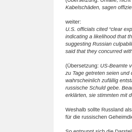
(Übersetzung:
Unfälle, nich
Kabelschäden, sagen offiziel
weiter:
U.S. officials cited “clear e
indicating a likelihood that
suggesting Russian culpabili
said that they concurred wi
(Übersetzung:
US-Beamte ver
zu Tage getreten seien und 
wahrscheinlich zufällig ent
russische Schuld gebe. Be
erklärten, sie stimmten mit
Weshalb sollte Russland al
für die russischen Geheimdie
So entpuppt sich die Darste