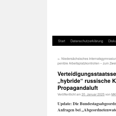
Start
Datenschutzerklärung
Disk
←
Niedersächsisches Internatsgymnasium
penible Arbeitsplatzkontrollen – zum Zwe
Verteidigungsstaatsse
„hybride“ russische K
Propagandaluft
Veröffentlicht am
20. Januar 2025
von
MK
Update: Die Bundestagsabgeordne
Anfragen bei „Abgeordnetenwatc