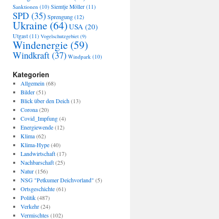
Sanktionen
(10)
Siemtje Möller
(11)
SPD
(35)
Sprengung
(12)
Ukraine
(64)
USA
(20)
Utgast
(11)
Vogelschutzgebiet
(9)
Windenergie
(59)
Windkraft
(37)
Windpark
(10)
Kategorien
Allgemein
(68)
Bilder
(51)
Blick über den Deich
(13)
Corona
(20)
Covid_Impfung
(4)
Energiewende
(12)
Klima
(62)
Klima-Hype
(40)
Landwirtschaft
(17)
Nachbarschaft
(25)
Natur
(156)
NSG "Petkumer Deichvorland"
(5)
Ortsgeschichte
(61)
Politik
(487)
Verkehr
(24)
Vermischtes
(102)