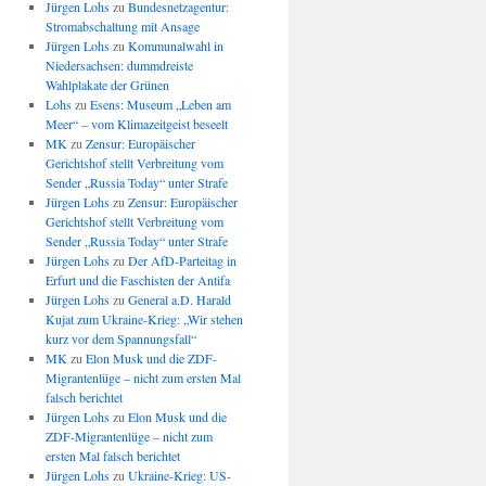
Jürgen Lohs
zu
Bundesnetzagentur:
Stromabschaltung mit Ansage
Jürgen Lohs
zu
Kommunalwahl in
Niedersachsen: dummdreiste
Wahlplakate der Grünen
Lohs
zu
Esens: Museum „Leben am
Meer“ – vom Klimazeitgeist beseelt
MK
zu
Zensur: Europäischer
Gerichtshof stellt Verbreitung vom
Sender „Russia Today“ unter Strafe
Jürgen Lohs
zu
Zensur: Europäischer
Gerichtshof stellt Verbreitung vom
Sender „Russia Today“ unter Strafe
Jürgen Lohs
zu
Der AfD-Parteitag in
Erfurt und die Faschisten der Antifa
Jürgen Lohs
zu
General a.D. Harald
Kujat zum Ukraine-Krieg: „Wir stehen
kurz vor dem Spannungsfall“
MK
zu
Elon Musk und die ZDF-
Migrantenlüge – nicht zum ersten Mal
falsch berichtet
Jürgen Lohs
zu
Elon Musk und die
ZDF-Migrantenlüge – nicht zum
ersten Mal falsch berichtet
Jürgen Lohs
zu
Ukraine-Krieg: US-