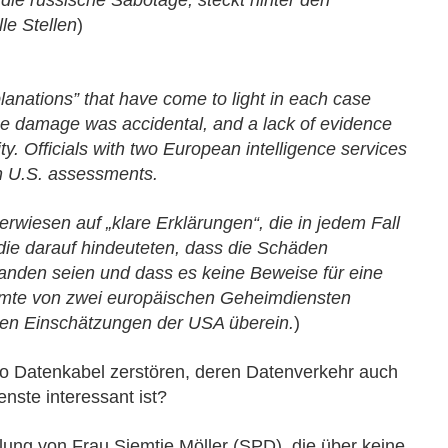
t die russische Sabotage, steckt hinter den
le Stellen
)
xplanations” that have come to light in each case
 the damage was accidental, and a lack of evidence
ty. Officials with two European intelligence services
th U.S. assessments.
wiesen auf „klare Erklärungen“, die in jedem Fall
die darauf hindeuteten, dass die Schäden
standen seien und dass es keine Beweise für eine
amte von zwei europäischen Geheimdiensten
 den Einschätzungen der USA überein.
)
so Datenkabel zerstören, deren Datenverkehr auch
nste interessant ist?
llung von Frau Siemtje Möller (SPD), die über keine