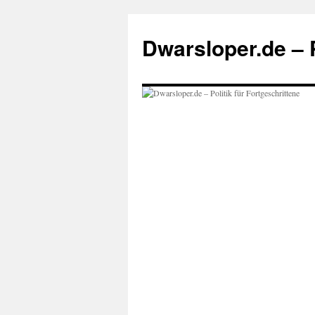
Zum
Inhalt
Dwarsloper.de – P
springen