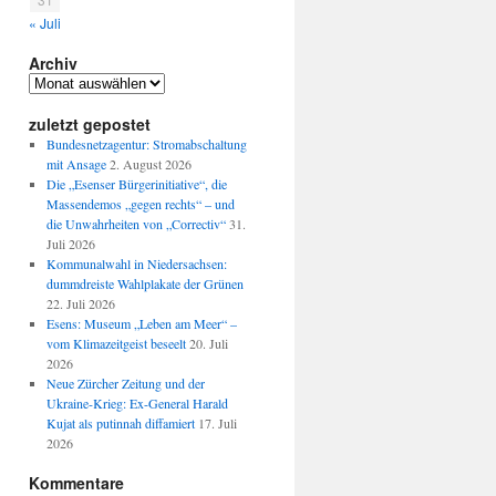
« Juli
Archiv
Archiv
zuletzt gepostet
Bundesnetzagentur: Stromabschaltung
mit Ansage
2. August 2026
Die „Esenser Bürgerinitiative“, die
Massendemos „gegen rechts“ – und
die Unwahrheiten von „Correctiv“
31.
Juli 2026
Kommunalwahl in Niedersachsen:
dummdreiste Wahlplakate der Grünen
22. Juli 2026
Esens: Museum „Leben am Meer“ –
vom Klimazeitgeist beseelt
20. Juli
2026
Neue Zürcher Zeitung und der
Ukraine-Krieg: Ex-General Harald
Kujat als putinnah diffamiert
17. Juli
2026
Kommentare