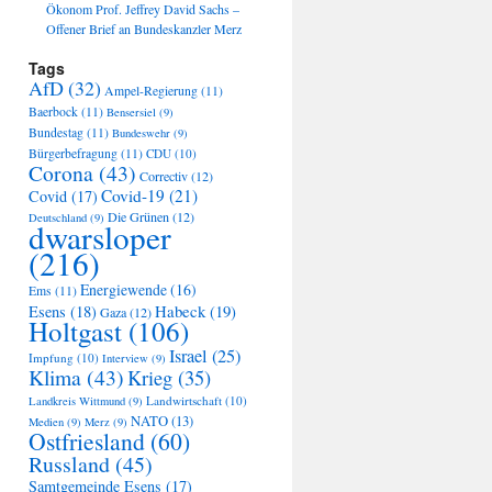
Ökonom Prof. Jeffrey David Sachs –
Offener Brief an Bundeskanzler Merz
Tags
AfD
(32)
Ampel-Regierung
(11)
Baerbock
(11)
Bensersiel
(9)
Bundestag
(11)
Bundeswehr
(9)
Bürgerbefragung
(11)
CDU
(10)
Corona
(43)
Correctiv
(12)
Covid-19
(21)
Covid
(17)
Die Grünen
(12)
Deutschland
(9)
dwarsloper
(216)
Energiewende
(16)
Ems
(11)
Habeck
(19)
Esens
(18)
Gaza
(12)
Holtgast
(106)
Israel
(25)
Impfung
(10)
Interview
(9)
Klima
(43)
Krieg
(35)
Landwirtschaft
(10)
Landkreis Wittmund
(9)
NATO
(13)
Medien
(9)
Merz
(9)
Ostfriesland
(60)
Russland
(45)
Samtgemeinde Esens
(17)