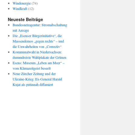
Windenergie
(74)
Windkraft
(12)
Neueste Beiträge
Bundesnetzagentur: Stromabschaltung
mit Ansage
Die „Esenser Bürgerinitiative“, die
Massendemos „gegen rechts“ – und
die Unwahrheiten von „Correctiv“
Kommunalwahl in Niedersachsen:
dummdreiste Wahlplakate der Grünen
Esens: Museum „Leben am Meer“ –
vom Klimazeitgeist beseelt
Neue Zürcher Zeitung und der
Ukraine-Krieg: Ex-General Harald
Kujat als putinnah diffamiert