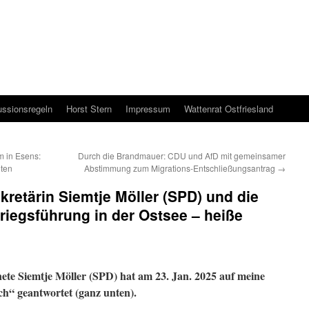
ussionsregeln
Horst Stern
Impressum
Wattenrat Ostfriesland
 in Esens:
Durch die Brandmauer: CDU und AfD mit gemeinsamer
iten
Abstimmung zum Migrations-Entschließungsantrag
→
kretärin Siemtje Möller (SPD) und die
riegsführung in der Ostsee – heiße
te Siemtje Möller (SPD) hat am 23. Jan. 2025 auf meine
h“ geantwortet (ganz unten).