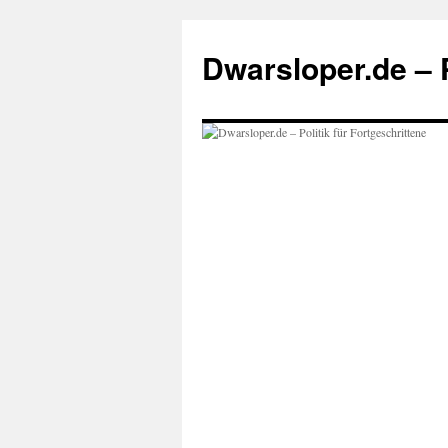
Zum
Inhalt
Dwarsloper.de – P
springen