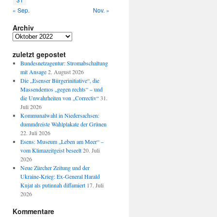
« Sep.
Nov. »
Archiv
Archiv
zuletzt gepostet
Bundesnetzagentur: Stromabschaltung
mit Ansage
2. August 2026
Die „Esenser Bürgerinitiative“, die
Massendemos „gegen rechts“ – und
die Unwahrheiten von „Correctiv“
31.
Juli 2026
Kommunalwahl in Niedersachsen:
dummdreiste Wahlplakate der Grünen
22. Juli 2026
Esens: Museum „Leben am Meer“ –
vom Klimazeitgeist beseelt
20. Juli
:
2026
Neue Zürcher Zeitung und der
Ukraine-Krieg: Ex-General Harald
Kujat als putinnah diffamiert
17. Juli
2026
Kommentare