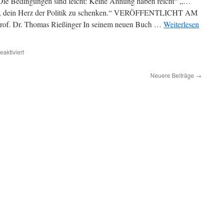
 Die Bedingungen sind leicht: Keine Ahnung haben reicht“ „…
ken, dein Herz der Politik zu schenken.“ VERÖFFENTLICHT AM
 Prof. Dr. Thomas Rießinger In seinem neuen Buch …
Weiterlesen
für
aktiviert
Zum
Lesen
Neuere Beiträge
→
empfohlen:
„Die
Bedingungen
sind
leicht:
Keine
Ahnung
haben
reicht“
–
zur
Politikerkaste
in
Deutschland