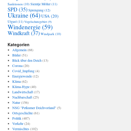
Sanktionen
(10)
Siemtje Möller
(11)
SPD
(35)
Sprengung
(12)
Ukraine
(64)
USA
(20)
Utgast
(11)
Vogelschutzgebiet
(9)
Windenergie
(59)
Windkraft
(37)
Windpark
(10)
Kategorien
Allgemein
(68)
Bilder
(51)
Blick über den Deich
(13)
Corona
(20)
Covid_Impfung
(4)
Energiewende
(12)
Klima
(62)
Klima-Hype
(40)
Landwirtschaft
(17)
Nachbarschaft
(25)
Natur
(156)
NSG "Petkumer Deichvorland"
(5)
Ortsgeschichte
(61)
Politik
(487)
Verkehr
(24)
Vermischtes
(102)