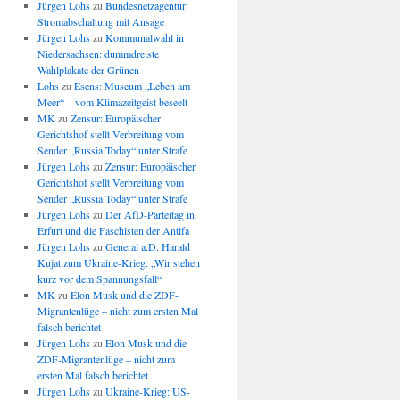
Jürgen Lohs
zu
Bundesnetzagentur:
Stromabschaltung mit Ansage
Jürgen Lohs
zu
Kommunalwahl in
Niedersachsen: dummdreiste
Wahlplakate der Grünen
Lohs
zu
Esens: Museum „Leben am
Meer“ – vom Klimazeitgeist beseelt
MK
zu
Zensur: Europäischer
Gerichtshof stellt Verbreitung vom
Sender „Russia Today“ unter Strafe
Jürgen Lohs
zu
Zensur: Europäischer
Gerichtshof stellt Verbreitung vom
Sender „Russia Today“ unter Strafe
Jürgen Lohs
zu
Der AfD-Parteitag in
Erfurt und die Faschisten der Antifa
Jürgen Lohs
zu
General a.D. Harald
Kujat zum Ukraine-Krieg: „Wir stehen
kurz vor dem Spannungsfall“
MK
zu
Elon Musk und die ZDF-
Migrantenlüge – nicht zum ersten Mal
falsch berichtet
Jürgen Lohs
zu
Elon Musk und die
ZDF-Migrantenlüge – nicht zum
ersten Mal falsch berichtet
Jürgen Lohs
zu
Ukraine-Krieg: US-