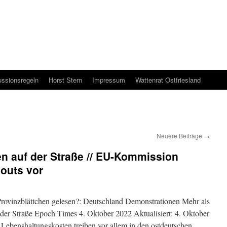
ussionsregeln
Horst Stern
Impressum
Wattenrat Ostfriesland
Neuere Beiträge
→
n auf der Straße // EU-Kommission
kouts vor
Provinzblättchen gelesen?: Deutschland Demonstrationen Mehr als
 der Straße Epoch Times 4. Oktober 2022 Aktualisiert: 4. Oktober
Lebenshaltungskosten treiben vor allem in den ostdeutschen