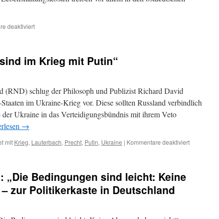
für
e deaktiviert
Zehntausende
im
Osten
sind im Krieg mit Putin“
auf
der
Straße
//
 (RND) schlug der Philosoph und Publizist Richard David
EU-
o-Staaten im Ukraine-Krieg vor. Diese sollten Russland verbindlich
Kommission
e der Ukraine in das Verteidigungsbündnis mit ihrem Veto
bereitet
sich
erlesen
→
auf
Blackouts
für
t mit
Krieg
,
Lauterbach
,
Precht
,
Putin
,
Ukraine
|
Kommentare deaktiviert
vor
Karl
Lauterbach
„Wir
 „Die Bedingungen sind leicht: Keine
sind
im
– zur Politikerkaste in Deutschland
Krieg
mit
Putin“