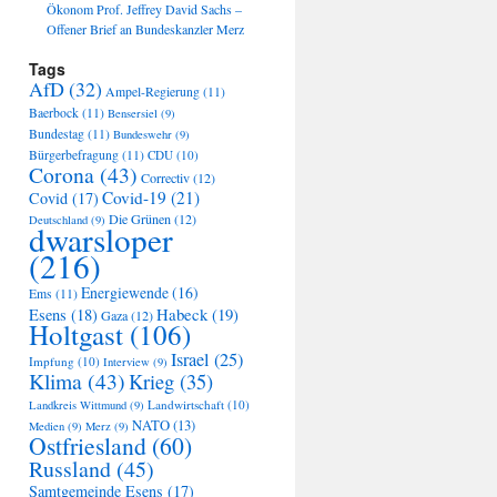
Ökonom Prof. Jeffrey David Sachs –
Offener Brief an Bundeskanzler Merz
Tags
AfD
(32)
Ampel-Regierung
(11)
Baerbock
(11)
Bensersiel
(9)
Bundestag
(11)
Bundeswehr
(9)
Bürgerbefragung
(11)
CDU
(10)
Corona
(43)
Correctiv
(12)
Covid-19
(21)
Covid
(17)
Die Grünen
(12)
Deutschland
(9)
dwarsloper
(216)
Energiewende
(16)
Ems
(11)
Habeck
(19)
Esens
(18)
Gaza
(12)
Holtgast
(106)
Israel
(25)
Impfung
(10)
Interview
(9)
Klima
(43)
Krieg
(35)
Landwirtschaft
(10)
Landkreis Wittmund
(9)
NATO
(13)
Medien
(9)
Merz
(9)
Ostfriesland
(60)
Russland
(45)
Samtgemeinde Esens
(17)