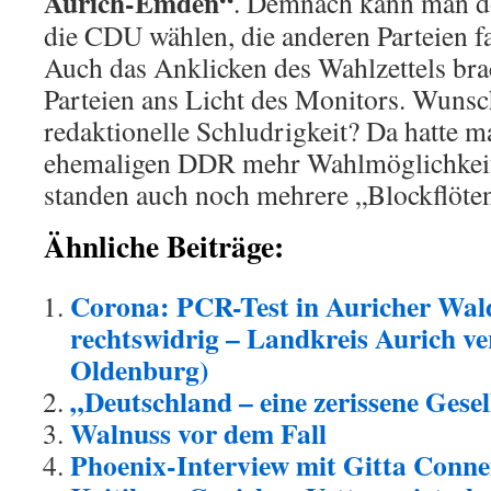
Aurich-Emden“
.
Demnach kann man do
die CDU wählen, die anderen Parteien fa
Auch das Anklicken des Wahlzettels bra
Parteien ans Licht des Monitors. Wuns
redaktionelle Schludrigkeit? Da hatte ma
ehemaligen DDR mehr Wahlmöglichkeit
standen auch noch mehrere „Blockflöten
Ähnliche Beiträge:
Corona: PCR-Test in Auricher Wal
rechtswidrig – Landkreis Aurich ve
Oldenburg)
„Deutschland – eine zerissene Gese
Walnuss vor dem Fall
Phoenix-Interview mit Gitta Con