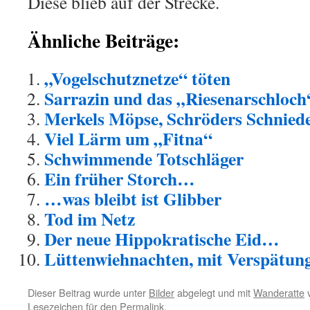
Diese blieb auf der Strecke.
Ähnliche Beiträge:
„Vogelschutznetze“ töten
Sarrazin und das „Riesenarschloch
Merkels Möpse, Schröders Schniede
Viel Lärm um „Fitna“
Schwimmende Totschläger
Ein früher Storch…
…was bleibt ist Glibber
Tod im Netz
Der neue Hippokratische Eid…
Lüttenwiehnachten, mit Verspätun
Dieser Beitrag wurde unter
Bilder
abgelegt und mit
Wanderatte
v
Lesezeichen für den
Permalink
.