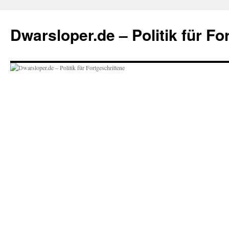
Zum
Inhalt
Dwarsloper.de – Politik für Fo
springen