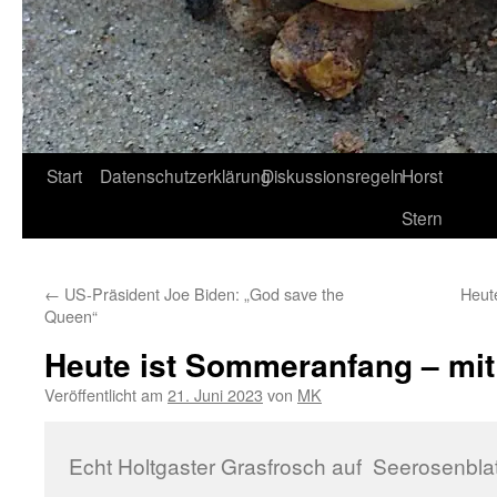
Start
Datenschutzerklärung
Diskussionsregeln
Horst
Stern
←
US-Präsident Joe Biden: „God save the
Heut
Queen“
Heute ist Sommeranfang – mit
Veröffentlicht am
21. Juni 2023
von
MK
Echt Holtgaster Grasfrosch auf Seerosenbla