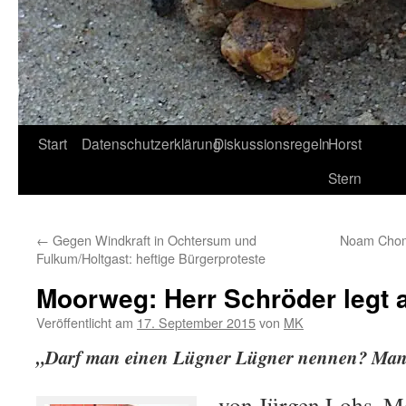
Start
Datenschutzerklärung
Diskussionsregeln
Horst
Stern
←
Gegen Windkraft in Ochtersum und
Noam Choms
Fulkum/Holtgast: heftige Bürgerproteste
Moorweg: Herr Schröder legt 
Veröffentlicht am
17. September 2015
von
MK
„Darf man einen Lügner Lügner nennen? Ma
von Jürgen Lohs, 