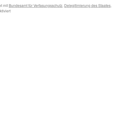
t mit
Bundesamt für Verfasungsschutz
,
Delegitimierung des Staates
,
für
iviert
Vorsicht
Majestätsbeleidigung:
neuer
Begriff
„Delegitimierung
des
Staates“