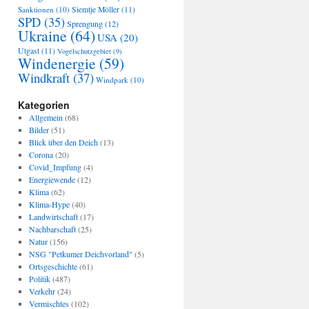
Sanktionen
(10)
Siemtje Möller
(11)
SPD
(35)
Sprengung
(12)
Ukraine
(64)
USA
(20)
Utgast
(11)
Vogelschutzgebiet
(9)
Windenergie
(59)
Windkraft
(37)
Windpark
(10)
Kategorien
Allgemein
(68)
Bilder
(51)
Blick über den Deich
(13)
Corona
(20)
Covid_Impfung
(4)
Energiewende
(12)
Klima
(62)
Klima-Hype
(40)
Landwirtschaft
(17)
Nachbarschaft
(25)
Natur
(156)
NSG "Petkumer Deichvorland"
(5)
Ortsgeschichte
(61)
Politik
(487)
Verkehr
(24)
Vermischtes
(102)