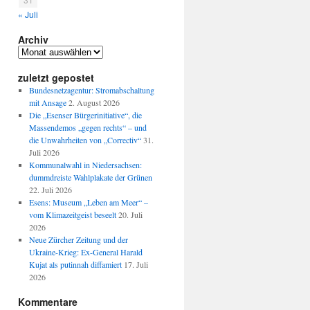
« Juli
Archiv
Archiv
zuletzt gepostet
Bundesnetzagentur: Stromabschaltung
mit Ansage
2. August 2026
Die „Esenser Bürgerinitiative“, die
Massendemos „gegen rechts“ – und
die Unwahrheiten von „Correctiv“
31.
Juli 2026
Kommunalwahl in Niedersachsen:
dummdreiste Wahlplakate der Grünen
22. Juli 2026
Esens: Museum „Leben am Meer“ –
vom Klimazeitgeist beseelt
20. Juli
2026
Neue Zürcher Zeitung und der
Ukraine-Krieg: Ex-General Harald
Kujat als putinnah diffamiert
17. Juli
2026
Kommentare