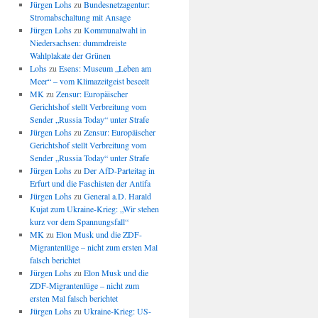
Jürgen Lohs
zu
Bundesnetzagentur:
Stromabschaltung mit Ansage
Jürgen Lohs
zu
Kommunalwahl in
Niedersachsen: dummdreiste
Wahlplakate der Grünen
Lohs
zu
Esens: Museum „Leben am
Meer“ – vom Klimazeitgeist beseelt
MK
zu
Zensur: Europäischer
Gerichtshof stellt Verbreitung vom
Sender „Russia Today“ unter Strafe
Jürgen Lohs
zu
Zensur: Europäischer
Gerichtshof stellt Verbreitung vom
Sender „Russia Today“ unter Strafe
Jürgen Lohs
zu
Der AfD-Parteitag in
Erfurt und die Faschisten der Antifa
Jürgen Lohs
zu
General a.D. Harald
Kujat zum Ukraine-Krieg: „Wir stehen
kurz vor dem Spannungsfall“
MK
zu
Elon Musk und die ZDF-
Migrantenlüge – nicht zum ersten Mal
falsch berichtet
Jürgen Lohs
zu
Elon Musk und die
ZDF-Migrantenlüge – nicht zum
ersten Mal falsch berichtet
Jürgen Lohs
zu
Ukraine-Krieg: US-