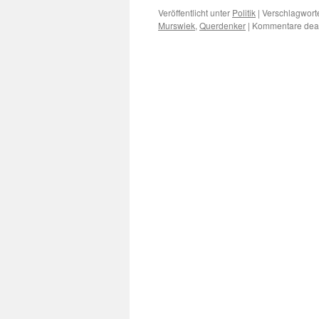
Veröffentlicht unter
Politik
|
Verschlagworte
Murswiek
,
Querdenker
|
Kommentare deakt