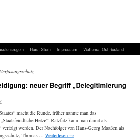
ussionsregeln
Horst Stern
Impressum
Wattenrat Ostfriesland
Verfasungsschutz
eidigung: neuer Begriff „Delegitimierung
K
Staates“ macht die Runde, früher nannte man das
 „Staatsfeindliche Hetze“. Ratzfatz kann man damit als
d“ verfolgt werden. Der Nachfolger von Hans-Georg Maaßen als
sungsschutz, Thomas …
Weiterlesen
→