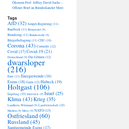
Ökonom Prof. Jeffrey David Sachs –
Offener Brief an Bundeskanzler Merz
Tags
AfD
(32)
Ampel-Regierung
(11)
Baerbock
(11)
Bensersiel
(9)
Bundestag
(11)
Bundeswehr
(9)
Bürgerbefragung
(11)
CDU
(10)
Corona
(43)
Correctiv
(12)
Covid-19
(21)
Covid
(17)
Die Grünen
(12)
Deutschland
(9)
dwarsloper
(216)
Energiewende
(16)
Ems
(11)
Habeck
(19)
Esens
(18)
Gaza
(12)
Holtgast
(106)
Israel
(25)
Impfung
(10)
Interview
(9)
Klima
(43)
Krieg
(35)
Landwirtschaft
(10)
Landkreis Wittmund
(9)
NATO
(13)
Medien
(9)
Merz
(9)
Ostfriesland
(60)
Russland
(45)
Samtgemeinde Esens
(17)