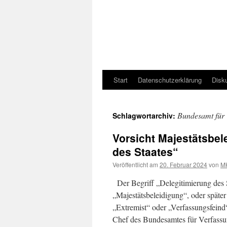
Start
Datenschutzerklärung
Disk
Bundesamt für 
Schlagwortarchiv:
Vorsicht Majestätsbel
des Staates“
Veröffentlicht am
20. Februar 2024
von
M
Der Begriff „Delegitimierung des 
„Majestätsbeleidigung“, oder später
„Extremist“ oder „Verfassungsfein
Chef des Bundesamtes für Verfas