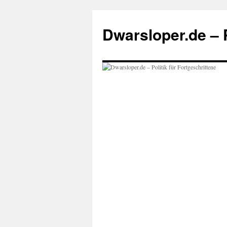
Zum
Inhalt
Dwarsloper.de – P
springen