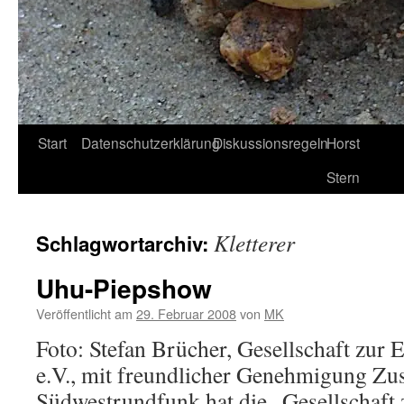
Start
Datenschutzerklärung
Diskussionsregeln
Horst
Stern
Kletterer
Schlagwortarchiv:
Uhu-Piepshow
Veröffentlicht am
29. Februar 2008
von
MK
Foto: Stefan Brücher, Gesellschaft zur 
e.V., mit freundlicher Genehmigung Z
Südwestrundfunk hat die „Gesellschaft 