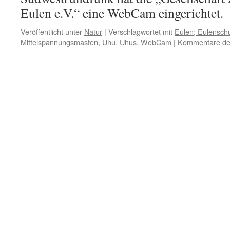
Eulen e.V.“ eine WebCam eingerichtet.
Veröffentlicht unter
Natur
|
Verschlagwortet mit
Eulen; Eulensch
Mittelspannungsmasten
,
Uhu
,
Uhus
,
WebCam
|
Kommentare dea