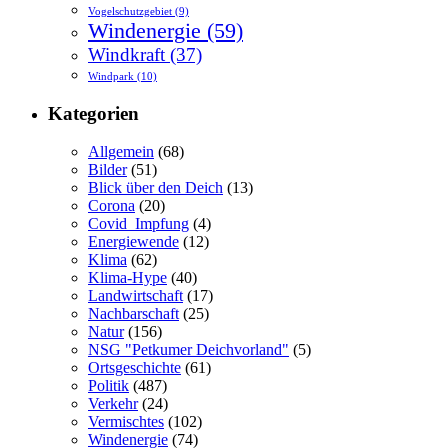
Vogelschutzgebiet
(9)
Windenergie
(59)
Windkraft
(37)
Windpark
(10)
Kategorien
Allgemein
(68)
Bilder
(51)
Blick über den Deich
(13)
Corona
(20)
Covid_Impfung
(4)
Energiewende
(12)
Klima
(62)
Klima-Hype
(40)
Landwirtschaft
(17)
Nachbarschaft
(25)
Natur
(156)
NSG "Petkumer Deichvorland"
(5)
Ortsgeschichte
(61)
Politik
(487)
Verkehr
(24)
Vermischtes
(102)
Windenergie
(74)