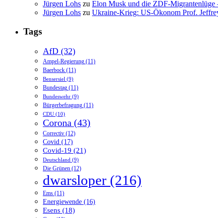
Jürgen Lohs
zu
Elon Musk und die ZDF-Migrantenlüge – 
Jürgen Lohs
zu
Ukraine-Krieg: US-Ökonom Prof. Jeffre
Tags
AfD
(32)
Ampel-Regierung
(11)
Baerbock
(11)
Bensersiel
(9)
Bundestag
(11)
Bundeswehr
(9)
Bürgerbefragung
(11)
CDU
(10)
Corona
(43)
Correctiv
(12)
Covid
(17)
Covid-19
(21)
Deutschland
(9)
Die Grünen
(12)
dwarsloper
(216)
Ems
(11)
Energiewende
(16)
Esens
(18)