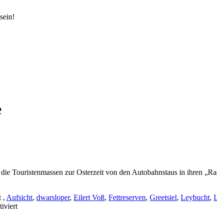
sein!
e
 die Touristenmassen zur Osterzeit von den Autobahnstaus in ihren „Ras
t
,
Aufsicht
,
dwarsloper
,
Eilert Voß
,
Fettreserven
,
Greetsiel
,
Leybucht
,
L
für
iviert
Osterzeit-