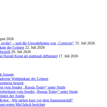
gust 2026
 rechts“ – und die Unwahrheiten von „Correctiv“
31. Juli 2026
kate der Grünen
22. Juli 2026
beseelt
20. Juli 2026
 Harald Kujat als putinnah diffamiert
17. Juli 2026
it Ansage
reiste Wahlplakate der Grünen
itgeist beseelt
tung vom Sender „Russia Today“ unter Strafe
 Verbreitung vom Sender „Russia Today“ unter Strafe
histen der Antifa
Krieg: „Wir stehen kurz vor dem Spannungsfall“
m ersten Mal falsch berichtet