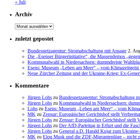
« Juli
Archiv
Archiv
zuletzt gepostet
Bundesnetzagentur: Stromabschaltung mit Ansage
2. Au
Die „Esenser Bürgerinitiative“, die Massendemos „gegen
Kommunalwahl in Niedersachsen: dummdreiste Wahlpla
Esens: Museum „Leben am Meer“ – vom Klimazeitgeist 
Neue Zürcher Zeitung und der Ukraine-Krieg: Ex-General
Kommentare
Jürgen Lohs
zu
Bundesnetzagentur: Stromabschaltung m
Jürgen Lohs
zu
Kommunalwahl in Niedersachsen: dummd
Lohs
zu
Esens: Museum „Leben am Meer“ – vom Klimaze
MK
zu
Zensur: Europäischer Gerichtshof stellt Verbrei
Jürgen Lohs
zu
Zensur: Europäischer Gerichtshof stellt
Jürgen Lohs
zu
Der AfD-Parteitag in Erfurt und die Fasc
Jürgen Lohs
zu
General a.D. Harald Kujat zum Ukraine-
MK
zu
Elon Musk und die ZDF-Migrantenlüge – nicht zu