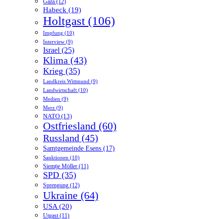
Gaza
(12)
Habeck
(19)
Holtgast
(106)
Impfung
(10)
Interview
(9)
Israel
(25)
Klima
(43)
Krieg
(35)
Landkreis Wittmund
(9)
Landwirtschaft
(10)
Medien
(9)
Merz
(9)
NATO
(13)
Ostfriesland
(60)
Russland
(45)
Samtgemeinde Esens
(17)
Sanktionen
(10)
Siemtje Möller
(11)
SPD
(35)
Sprengung
(12)
Ukraine
(64)
USA
(20)
Utgast
(11)