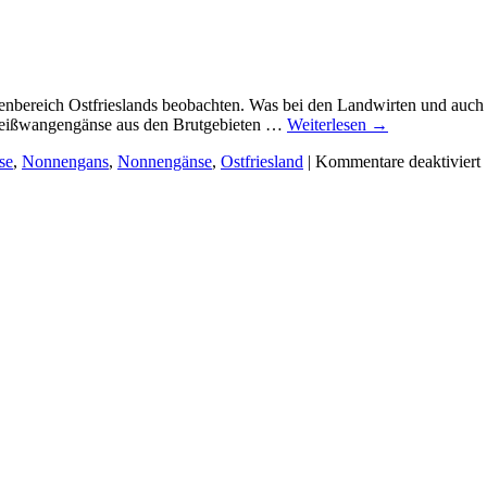
Touristenzeit:
der
Vögel
Leid
reich Ostfrieslands beobachten. Was bei den Landwirten und auch Jäge
Weißwangengänse aus den Brutgebieten …
Weiterlesen
→
f
se
,
Nonnengans
,
Nonnengänse
,
Ostfriesland
|
Kommentare deaktiviert
S
m
B