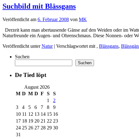
Suchbild mit Blässgans
Veröffentlicht am
6. Februar 2008
von
MK
Derzeit kann man abertausende Gänse auf den Weiden oder im Wattenbe
Naturfreunde ein Augen- und Ohrenschmaus. Diese Nonnen- oder 
Veröffentlicht unter
Natur
|
Verschlagwortet mit
,
Blässgans
,
Blässgän
Suchen
Suchen
De Tied löpt
August 2026
M
D
M
D
F
S
S
1
2
3
4
5
6
7
8
9
10
11
12
13
14
15
16
17
18
19
20
21
22
23
24
25
26
27
28
29
30
31