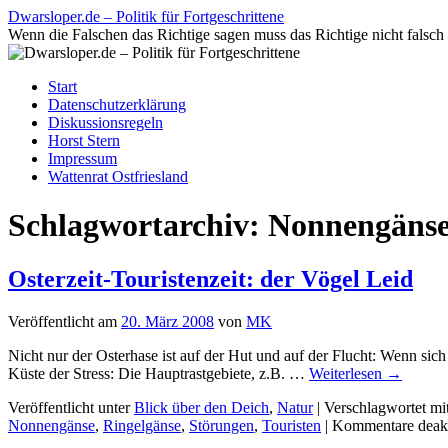
Zum
Dwarsloper.de – Politik für Fortgeschrittene
Inhalt
Wenn die Falschen das Richtige sagen muss das Richtige nicht falsch 
springen
Start
Datenschutzerklärung
Diskussionsregeln
Horst Stern
Impressum
Wattenrat Ostfriesland
Schlagwortarchiv:
Nonnengäns
Osterzeit-Touristenzeit: der Vögel Leid
Veröffentlicht am
20. März 2008
von
MK
Nicht nur der Osterhase ist auf der Hut und auf der Flucht: Wenn sich
Küste der Stress: Die Hauptrastgebiete, z.B. …
Weiterlesen
→
Veröffentlicht unter
Blick über den Deich
,
Natur
|
Verschlagwortet mi
Nonnengänse
,
Ringelgänse
,
Störungen
,
Touristen
|
Kommentare deakt