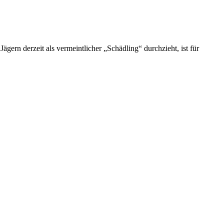
rn derzeit als vermeintlicher „Schädling“ durchzieht, ist für
ür
uchbild
it
lässgans