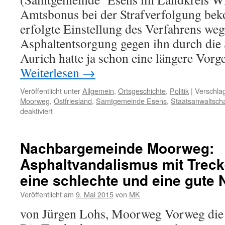
Amtsbonus bei der Strafverfolgung bek
erfolgte Einstellung des Verfahrens wege
Asphaltentsorgung gegen ihn durch die S
Aurich hatte ja schon eine längere Vor
Weiterlesen
→
Veröffentlicht unter
Allgemein
,
Ortsgeschichte
,
Politik
|
Verschlag
Moorweg
,
Ostfriesland
,
Samtgemeinde Esens
,
Staatsanwaltscha
für
deaktiviert
Der
Asphalt-
Cowboy
Nachbargemeinde Moorweg:
–
Asphaltvandalismus mit Trec
staatliche
Nachsicht
eine schlechte und eine gute 
für
Jürgen
Veröffentlicht am
9. Mai 2015
von
MK
Max
von Jürgen Lohs, Moorweg Vorweg die 
Johann