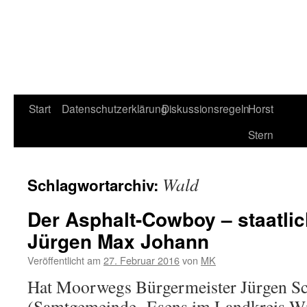
Start
Datenschutzerklärung
Diskussionsregeln
Horst
Stern
Wald
Schlagwortarchiv:
Der Asphalt-Cowboy – staatlic
Jürgen Max Johann
Veröffentlicht am
27. Februar 2016
von
MK
Hat Moorwegs Bürgermeister Jürgen S
(Samtgemeinde Esens im Landkreis Wi