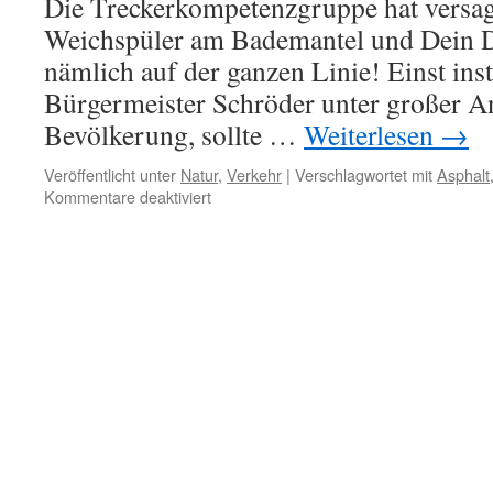
Die Treckerkompetenzgruppe hat versag
Weichspüler am Bademantel und Dein D
nämlich auf der ganzen Li­nie! Einst inst
Bürgermeister Schröder unter großer A
Bevölkerung, sollte …
Weiterlesen
→
Veröffentlicht unter
Natur
,
Verkehr
|
Verschlagwortet mit
Asphalt
für
Kommentare deaktiviert
Nachbargemeinde
Moorweg:
Asphaltvandalismus
mit
Treckerkompetenz
–
eine
schlechte
und
eine
gute
Nachricht