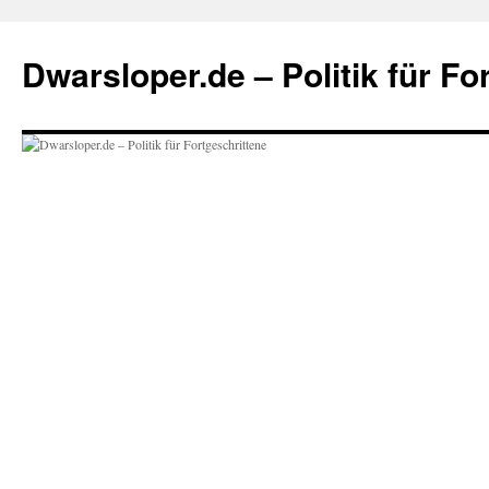
Zum
Inhalt
Dwarsloper.de – Politik für Fo
springen