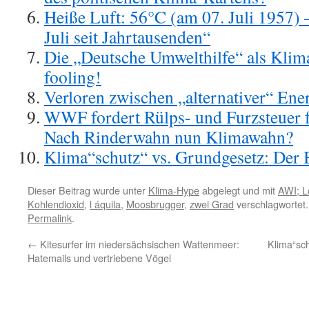
Heiße Luft: 56°C (am 07. Juli 1957) 
Juli seit Jahrtausenden“
Die „Deutsche Umwelthilfe“ als Klim
fooling!
Verloren zwischen „alternativer“ Ene
WWF fordert Rülps- und Furzsteuer 
Nach Rinderwahn nun Klimawahn?
Klima“schutz“ vs. Grundgesetz: Der
Dieser Beitrag wurde unter
Klima-Hype
abgelegt und mit
AWI; L
Kohlendioxid
,
l áquila
,
Moosbrugger
,
zwei Grad
verschlagwortet.
Permalink
.
←
Kitesurfer im niedersächsischen Wattenmeer:
Klima“sch
Hatemails und vertriebene Vögel