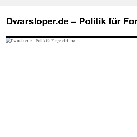
Zum
Inhalt
Dwarsloper.de – Politik für Fo
springen