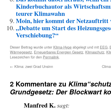
Kinderbuchautor als Wirtschaftsm
teurer Klimawahn
Moin, hier kommt der Netzauftritt
„Debatte um Start des Heizungsges
Verschiebung?“
Dieser Beitrag wurde unter
Klima-Hype
abgelegt und mit
EEG
,
Wärmegesetz
,
Erneuerbares Energien Gesetz
,
Klimaschutz
,
Kl
Lesezeichen für den
Permalink
.
←
Klima: zwei Grad Unsinn
Clima
2 Kommentare zu
Klima“schutz
Grundgesetz: Der Blockwart k
Manfred K.
sagt: