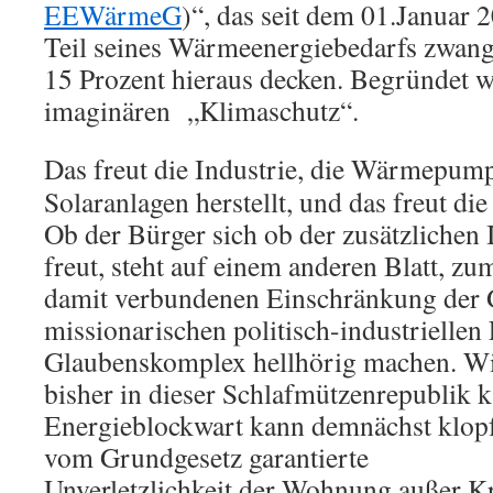
EEWärmeG
)“, das seit dem 01.Januar 2
Teil seines Wärmeenergiebedarfs zwang
15 Prozent hieraus decken. Begründet w
imaginären „Klimaschutz“.
Das freut die Industrie, die Wärmepum
Solaranlagen herstellt, und das freut die
Ob der Bürger sich ob der zusätzlichen 
freut, steht auf einem anderen Blatt, zum
damit verbundenen Einschränkung der 
missionarischen politisch-industrielle
Glaubenskomplex hellhörig machen. Wid
bisher in dieser Schlafmützenrepublik 
Energieblockwart kann demnächst klopf
vom Grundgesetz garantierte
Unverletzlichkeit der Wohnung außer Kr