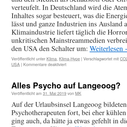
verteufelt. In Deutschland wird die At
Inhaltes sogar besteuert, was die Energi
lässt und ganze Industrien ins Ausland 
Klimaindustrie liefert täglich die Horro
unkritischen Mainstreammedien verbreit
den USA den Schalter um:
Weiterlesen
Veröffentlicht unter
Klima
,
Klima-Hype
|
Verschlagwortet mit
CO
für
USA
|
Kommentare deaktiviert
USA:
Schluss
mit
Alles Psycho auf Langeoog?
Klimawahn!
Veröffentlicht am
31. Mai 2019
von
MK
Auf der Urlaubsinsel Langeoog bildete
Psychotherapeuten fort, bei eher kühle
ging auch, da hätte ja etwas gefehlt in d