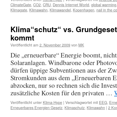
ClimateGate
,
CO2
,
CRU
,
Dennis Internet World
,
global warming
Klimagate
,
Klimawahn
,
Klimawandel
,
Kopenhagen
,
nail in the co
Klima“schutz“ vs. Grundgeset
kommt
Veröffentlicht am
2. November 2009
von
MK
Die „erneuerbare“ Energie boomt, nicht
Solaranlagen. Windbarone oder Photovo
dürfen üppige Subventionen aus der Zw
Stromkunden aus dem „Erneuerbaren E
abzocken, nur so rechnen sich die Inves
zusätzliche Kosten für den privaten …
Veröffentlicht unter
Klima-Hype
|
Verschlagwortet mit
EEG
,
Erne
Erneuerbares Energien Gesetz
,
Klimaschutz
,
Klimawahn
|
2 Ko