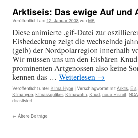
Arktiseis: Das ewige Auf und 
Veröffentlicht am
12. Januar 2008
von
MK
Diese animierte .gif-Datei zur oszilliere
Eisbedeckung zeigt die wechselnde jahr
(gelb) der Nordpolarregion innerhalb vo
Wir müssen uns um den Eisbären Knud 
prominenten Artgenossen also keine So
kennen das …
Weiterlesen
→
Veröffentlicht unter
Klima-Hype
|
Verschlagwortet mit
Arktis
,
Eis
Klimahype
,
klimaskeptiker
,
Klimawahn
,
Knud
,
neue Eiszeit
,
NOA
für
deaktiviert
Arktiseis:
Das
←
Ältere Beiträge
ewige
Auf
und
Ab