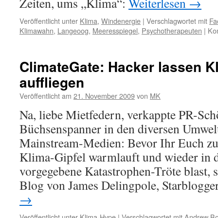
Zeiten, ums „Klima“:
Weiterlesen
→
Veröffentlicht unter
Klima
,
Windenergie
|
Verschlagwortet mit
Fa
Klimawahn
,
Langeoog
,
Meeresspiegel
,
Psychotherapeuten
|
Kom
ClimateGate: Hacker lassen K
auffliegen
Veröffentlicht am
21. November 2009
von
MK
Na, liebe Mietfedern, verkappte PR-Sch
Büchsenspanner in den diversen Umwe
Mainstream-Medien: Bevor Ihr Euch z
Klima-Gipfel warmlauft und wieder in d
vorgegebene Katastrophen-Tröte blast, so
Blog von James Delingpole, Starblog
→
Veröffentlicht unter
Klima-Hype
|
Verschlagwortet mit
Andrew Bo