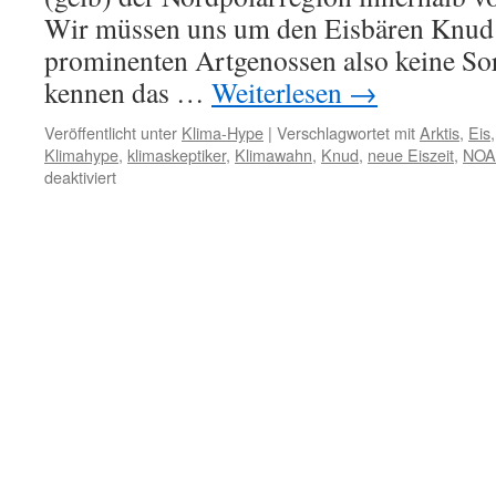
Wir müssen uns um den Eisbären Knud 
prominenten Artgenossen also keine So
kennen das …
Weiterlesen
→
Veröffentlicht unter
Klima-Hype
|
Verschlagwortet mit
Arktis
,
Eis
Klimahype
,
klimaskeptiker
,
Klimawahn
,
Knud
,
neue Eiszeit
,
NOA
für
deaktiviert
Arktiseis:
Das
ewige
Auf
und
Ab