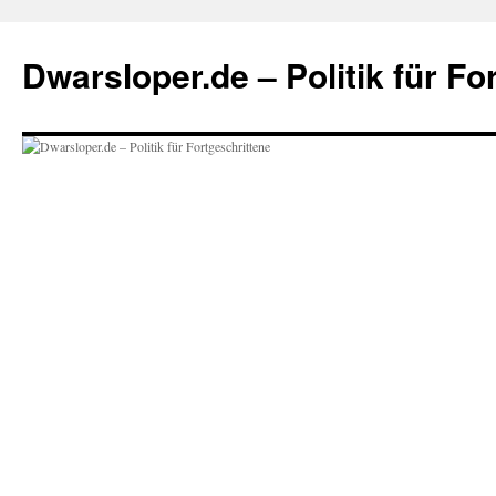
Zum
Inhalt
Dwarsloper.de – Politik für Fo
springen