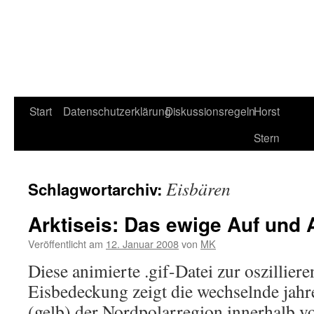
Start
Datenschutzerklärung
Diskussionsregeln
Horst
Stern
Eisbären
Schlagwortarchiv:
Arktiseis: Das ewige Auf und 
Veröffentlicht am
12. Januar 2008
von
MK
Diese animierte .gif-Datei zur oszilliere
Eisbedeckung zeigt die wechselnde jahr
(gelb) der Nordpolarregion innerhalb vo