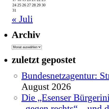
24
25
26
27
28
29
30
31
« Juli
Archiv
Archiv
zuletzt gepostet
Bundesnetzagentur: S
August 2026
Die „Esenser Bürgerin
„gegen rechts“ – und 