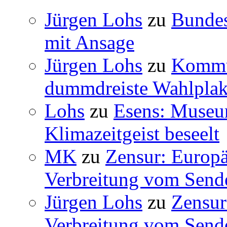
Jürgen Lohs
zu
Bundes
mit Ansage
Jürgen Lohs
zu
Kommun
dummdreiste Wahlplak
Lohs
zu
Esens: Museu
Klimazeitgeist beseelt
MK
zu
Zensur: Europäi
Verbreitung vom Sende
Jürgen Lohs
zu
Zensur
Verbreitung vom Sende