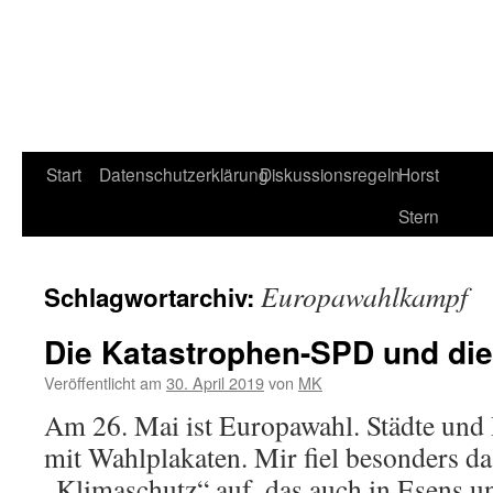
Start
Datenschutzerklärung
Diskussionsregeln
Horst
Stern
Europawahlkampf
Schlagwortarchiv:
Die Katastrophen-SPD und di
Veröffentlicht am
30. April 2019
von
MK
Am 26. Mai ist Europawahl. Städte und 
mit Wahlplakaten. Mir fiel besonders 
„Klimaschutz“ auf, das auch in Esens u