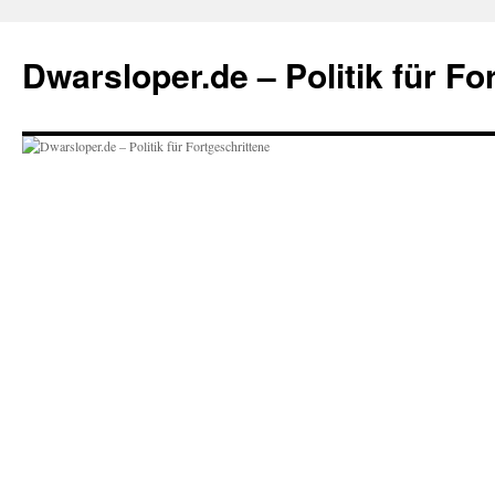
Zum
Inhalt
Dwarsloper.de – Politik für Fo
springen