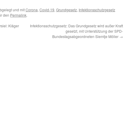
bgelegt und mit
Corona
,
Covid-19
,
Grundgesetz
,
Infektionsschutzgesetz
für den
Permalink
.
iel: Kläger
Infektionsschutzgesetz: Das Grundgesetz wird außer Kraft
gesetzt, mit Unterstützung der SPD-
Bundestagsabgeordneten Siemtje Möller
→