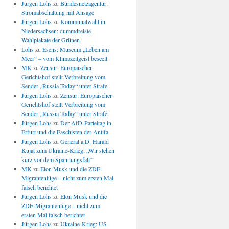
Jürgen Lohs
zu
Bundesnetzagentur:
Stromabschaltung mit Ansage
Jürgen Lohs
zu
Kommunalwahl in
Niedersachsen: dummdreiste
Wahlplakate der Grünen
Lohs
zu
Esens: Museum „Leben am
Meer“ – vom Klimazeitgeist beseelt
MK
zu
Zensur: Europäischer
Gerichtshof stellt Verbreitung vom
Sender „Russia Today“ unter Strafe
Jürgen Lohs
zu
Zensur: Europäischer
Gerichtshof stellt Verbreitung vom
Sender „Russia Today“ unter Strafe
Jürgen Lohs
zu
Der AfD-Parteitag in
Erfurt und die Faschisten der Antifa
Jürgen Lohs
zu
General a.D. Harald
Kujat zum Ukraine-Krieg: „Wir stehen
kurz vor dem Spannungsfall“
MK
zu
Elon Musk und die ZDF-
Migrantenlüge – nicht zum ersten Mal
falsch berichtet
Jürgen Lohs
zu
Elon Musk und die
ZDF-Migrantenlüge – nicht zum
ersten Mal falsch berichtet
Jürgen Lohs
zu
Ukraine-Krieg: US-