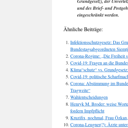
Grundgesetz), der Unverlet
und des Brief- und Postgeh
eingeschränkt werden.
Ähnliche Beiträge:
Infektionsschutzgesetz: Das Gru
Bundestagsabgeordneten Siemtj
Corona-Regime: „Die Freiheit st
Covid-19: Fragen an die Bunde
Klima“schutz“ vs. Grundgeset
Covid-19: politische Scharfmac
Corona: Abstimmung im Bundest
Tragweite“
Wahlentscheidungen
Henryk M. Broder: weise Worte
fordern Impfpflicht
Kruzifix, nochmal, Frau Özkan
Corona-Leugner(?): Ärzte unter 