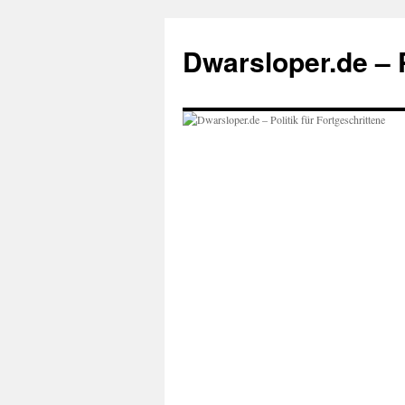
Zum
Inhalt
Dwarsloper.de – P
springen