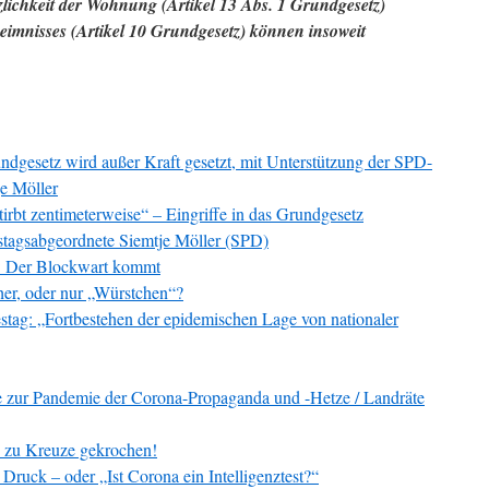
zlichkeit der Wohnung (Artikel 13 Abs. 1 Grundgesetz)
eimnisses (Artikel 10 Grundgesetz) können insoweit
ndgesetz wird außer Kraft gesetzt, mit Unterstützung der SPD-
e Möller
irbt zentimeterweise“ – Eingriffe in das Grundgesetz
stagsabgeordnete Siemtje Möller (SPD)
z: Der Blockwart kommt
her, oder nur „Würstchen“?
ag: „Fortbestehen der epidemischen Lage von nationaler
 zur Pandemie der Corona-Propaganda und -Hetze / Landräte
, zu Kreuze gekrochen!
Druck – oder „Ist Corona ein Intelligenztest?“