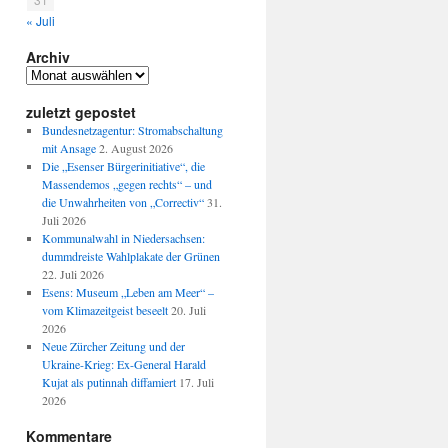
« Juli
Archiv
Archiv
zuletzt gepostet
Bundesnetzagentur: Stromabschaltung
mit Ansage
2. August 2026
Die „Esenser Bürgerinitiative“, die
Massendemos „gegen rechts“ – und
die Unwahrheiten von „Correctiv“
31.
Juli 2026
Kommunalwahl in Niedersachsen:
dummdreiste Wahlplakate der Grünen
22. Juli 2026
Esens: Museum „Leben am Meer“ –
vom Klimazeitgeist beseelt
20. Juli
2026
Neue Zürcher Zeitung und der
Ukraine-Krieg: Ex-General Harald
Kujat als putinnah diffamiert
17. Juli
2026
Kommentare