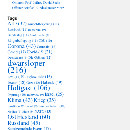
Ökonom Prof. Jeffrey David Sachs –
Offener Brief an Bundeskanzler Merz
Tags
AfD
(32)
Ampel-Regierung
(11)
Baerbock
(11)
Bensersiel
(9)
Bundestag
(11)
Bundeswehr
(9)
Bürgerbefragung
(11)
CDU
(10)
Corona
(43)
Correctiv
(12)
Covid-19
(21)
Covid
(17)
Die Grünen
(12)
Deutschland
(9)
dwarsloper
(216)
Energiewende
(16)
Ems
(11)
Habeck
(19)
Esens
(18)
Gaza
(12)
Holtgast
(106)
Israel
(25)
Impfung
(10)
Interview
(9)
Klima
(43)
Krieg
(35)
Landwirtschaft
(10)
Landkreis Wittmund
(9)
NATO
(13)
Medien
(9)
Merz
(9)
Ostfriesland
(60)
Russland
(45)
Samtgemeinde Esens
(17)