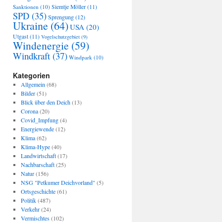
Sanktionen
(10)
Siemtje Möller
(11)
SPD
(35)
Sprengung
(12)
Ukraine
(64)
USA
(20)
Utgast
(11)
Vogelschutzgebiet
(9)
Windenergie
(59)
Windkraft
(37)
Windpark
(10)
Kategorien
Allgemein
(68)
Bilder
(51)
Blick über den Deich
(13)
Corona
(20)
Covid_Impfung
(4)
Energiewende
(12)
Klima
(62)
Klima-Hype
(40)
Landwirtschaft
(17)
Nachbarschaft
(25)
Natur
(156)
NSG "Petkumer Deichvorland"
(5)
Ortsgeschichte
(61)
Politik
(487)
Verkehr
(24)
Vermischtes
(102)