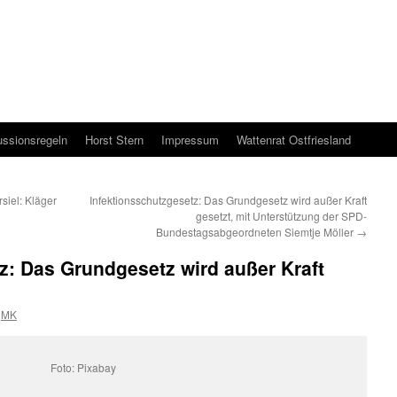
ussionsregeln
Horst Stern
Impressum
Wattenrat Ostfriesland
iel: Kläger
Infektionsschutzgesetz: Das Grundgesetz wird außer Kraft
gesetzt, mit Unterstützung der SPD-
Bundestagsabgeordneten Siemtje Möller
→
z: Das Grundgesetz wird außer Kraft
MK
Foto: Pixabay