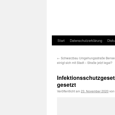
Start
Datenschutzerklärung
Disk
←
Schwarzbau Umgehungsstraße Bensers
einigt sich mit Stadt – Straße jetzt legal?
Infektionsschutzgeset
gesetzt
Veröffentlicht am
23. November 2020
von