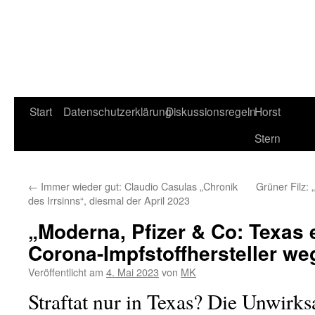
Start
Datenschutzerklärung
Diskussionsregeln
Horst
Stern
←
Immer wieder gut: Claudio Casulas „Chronik
Grüner Filz: 
des Irrsinns“, diesmal der April 2023
„Moderna, Pfizer & Co: Texas 
Corona-Impfstoffhersteller w
Veröffentlicht am
4. Mai 2023
von
MK
Straftat nur in Texas? Die Unwirk