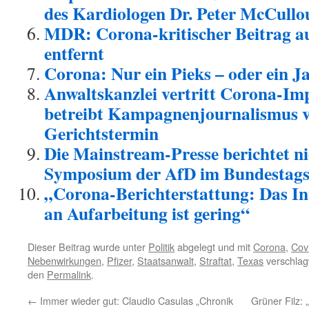
des Kardiologen Dr. Peter McCull
MDR: Corona-kritischer Beitrag a
entfernt
Corona: Nur ein Pieks – oder ein 
Anwaltskanzlei vertritt Corona-Im
betreibt Kampagnenjournalismus v
Gerichtstermin
Die Mainstream-Presse berichtet n
Symposium der AfD im Bundestag
„Corona-Berichterstattung: Das In
an Aufarbeitung ist gering“
Dieser Beitrag wurde unter
Politik
abgelegt und mit
Corona
,
Cov
Nebenwirkungen
,
Pfizer
,
Staatsanwalt
,
Straftat
,
Texas
verschlagw
den
Permalink
.
←
Immer wieder gut: Claudio Casulas „Chronik
Grüner Filz: 