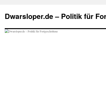
Zum
Inhalt
Dwarsloper.de – Politik für Fo
springen