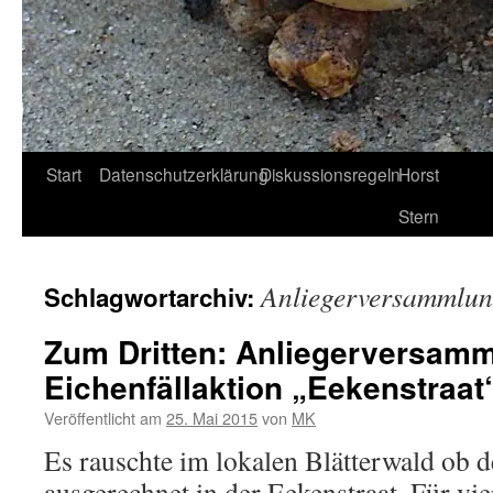
Start
Datenschutzerklärung
Diskussionsregeln
Horst
Stern
Anliegerversammlu
Schlagwortarchiv:
Zum Dritten: Anliegerversamm
Eichenfällaktion „Eekenstraat
Veröffentlicht am
25. Mai 2015
von
MK
Es rauschte im lokalen Blätterwald ob d
ausgerechnet in der Eekenstraat. Für vi