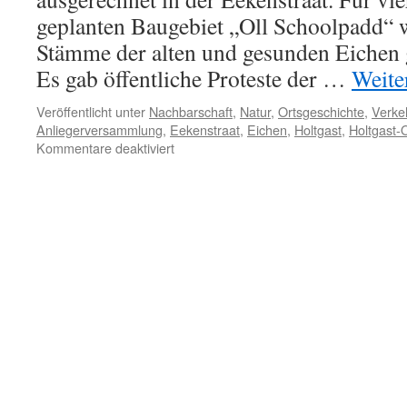
geplanten Baugebiet „Oll Schoolpadd“ 
Stämme der alten und gesunden Eichen ge
Es gab öffentliche Proteste der …
Weite
Veröffentlicht unter
Nachbarschaft
,
Natur
,
Ortsgeschichte
,
Verke
Anliegerversammlung
,
Eekenstraat
,
Eichen
,
Holtgast
,
Holtgast-O
für
Kommentare deaktiviert
Zum
Dritten:
Anliegerversammlung
zur
Eichenfällaktion
„Eekenstraat“