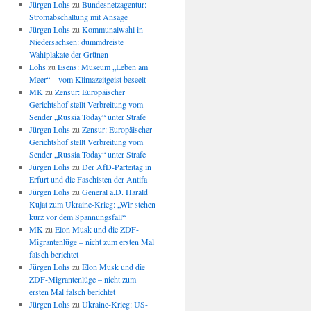
Jürgen Lohs
zu
Bundesnetzagentur:
Stromabschaltung mit Ansage
Jürgen Lohs
zu
Kommunalwahl in
Niedersachsen: dummdreiste
Wahlplakate der Grünen
Lohs
zu
Esens: Museum „Leben am
Meer“ – vom Klimazeitgeist beseelt
MK
zu
Zensur: Europäischer
Gerichtshof stellt Verbreitung vom
Sender „Russia Today“ unter Strafe
Jürgen Lohs
zu
Zensur: Europäischer
Gerichtshof stellt Verbreitung vom
Sender „Russia Today“ unter Strafe
Jürgen Lohs
zu
Der AfD-Parteitag in
Erfurt und die Faschisten der Antifa
Jürgen Lohs
zu
General a.D. Harald
Kujat zum Ukraine-Krieg: „Wir stehen
kurz vor dem Spannungsfall“
MK
zu
Elon Musk und die ZDF-
Migrantenlüge – nicht zum ersten Mal
falsch berichtet
Jürgen Lohs
zu
Elon Musk und die
ZDF-Migrantenlüge – nicht zum
ersten Mal falsch berichtet
Jürgen Lohs
zu
Ukraine-Krieg: US-