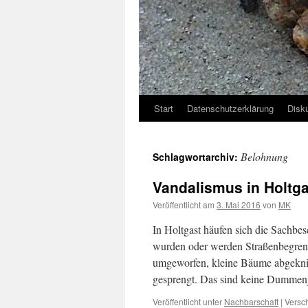
Start
Datenschutzerklärung
Disk
Belohnung
Schlagwortarchiv:
Vandalismus in Holtg
Veröffentlicht am
3. Mai 2016
von
MK
In Holtgast häufen sich die Sachb
wurden oder werden Straßenbegrenz
umgeworfen, kleine Bäume abgeknick
gesprengt. Das sind keine Dummenj
Veröffentlicht unter
Nachbarschaft
|
Versch