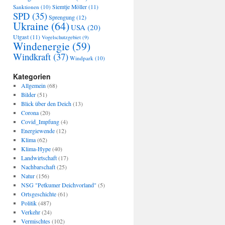
Sanktionen
(10)
Siemtje Möller
(11)
SPD
(35)
Sprengung
(12)
Ukraine
(64)
USA
(20)
Utgast
(11)
Vogelschutzgebiet
(9)
Windenergie
(59)
Windkraft
(37)
Windpark
(10)
Kategorien
Allgemein
(68)
Bilder
(51)
Blick über den Deich
(13)
Corona
(20)
Covid_Impfung
(4)
Energiewende
(12)
Klima
(62)
Klima-Hype
(40)
Landwirtschaft
(17)
Nachbarschaft
(25)
Natur
(156)
NSG "Petkumer Deichvorland"
(5)
Ortsgeschichte
(61)
Politik
(487)
Verkehr
(24)
Vermischtes
(102)