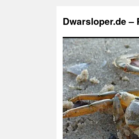
Zum
Inhalt
Dwarsloper.de – P
springen