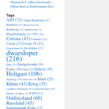
Ökonom Prof. Jeffrey David Sachs –
Offener Brief an Bundeskanzler Merz
Tags
AfD
(32)
Ampel-Regierung
(11)
Baerbock
(11)
Bensersiel
(9)
Bundestag
(11)
Bundeswehr
(9)
Bürgerbefragung
(11)
CDU
(10)
Corona
(43)
Correctiv
(12)
Covid-19
(21)
Covid
(17)
Die Grünen
(12)
Deutschland
(9)
dwarsloper
(216)
Energiewende
(16)
Ems
(11)
Habeck
(19)
Esens
(18)
Gaza
(12)
Holtgast
(106)
Israel
(25)
Impfung
(10)
Interview
(9)
Klima
(43)
Krieg
(35)
Landwirtschaft
(10)
Landkreis Wittmund
(9)
NATO
(13)
Medien
(9)
Merz
(9)
Ostfriesland
(60)
Russland
(45)
Samtgemeinde Esens
(17)