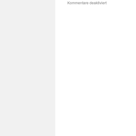
für
Kommentare deaktiviert
Vandalismus
in
Holtgast:
150
Euro
Belohnung