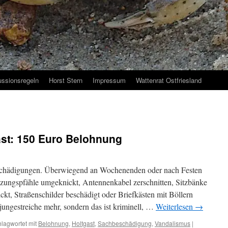
ussionsregeln
Horst Stern
Impressum
Wattenrat Ostfriesland
ast: 150 Euro Belohnung
eschädigungen. Überwiegend an Wochenenden oder nach Festen
ungspfähle umgeknickt, Antennenkabel zerschnitten, Sitzbänke
t, Straßenschilder beschädigt oder Briefkästen mit Böllern
ungestreiche mehr, sondern das ist kriminell, …
Weiterlesen
→
lagwortet mit
Belohnung
,
Holtgast
,
Sachbeschädigung
,
Vandalismus
|