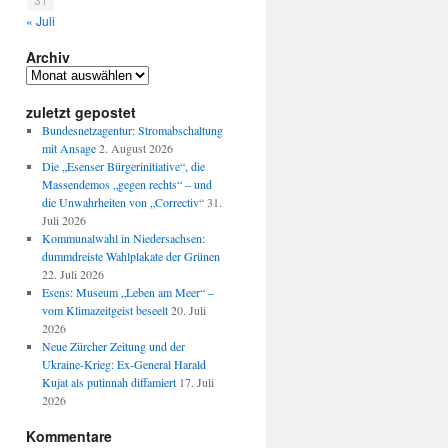
« Juli
Archiv
Archiv
zuletzt gepostet
Bundesnetzagentur: Stromabschaltung
mit Ansage
2. August 2026
Die „Esenser Bürgerinitiative“, die
Massendemos „gegen rechts“ – und
die Unwahrheiten von „Correctiv“
31.
Juli 2026
Kommunalwahl in Niedersachsen:
dummdreiste Wahlplakate der Grünen
22. Juli 2026
Esens: Museum „Leben am Meer“ –
vom Klimazeitgeist beseelt
20. Juli
2026
Neue Zürcher Zeitung und der
Ukraine-Krieg: Ex-General Harald
Kujat als putinnah diffamiert
17. Juli
2026
Kommentare