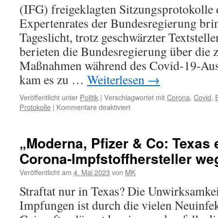
(IFG) freigeklagten Sitzungsprotokolle
Expertenrates der Bundesregierung brin
Tageslicht, trotz geschwärzter Textstell
berieten die Bundesregierung über die z
Maßnahmen während des Covid-19-Ausb
kam es zu …
Weiterlesen
→
Veröffentlicht unter
Politik
|
Verschlagwortet mit
Corona
,
Covid
,
für
Protokolle
|
Kommentare deaktiviert
Corona:
Nur
ein
„Moderna, Pfizer & Co: Texas 
Pieks
Corona-Impfstoffhersteller w
–
oder
Veröffentlicht am
4. Mai 2023
von
MK
ein
Jahrhundertskandal?
Straftat nur in Texas? Die Unwirksamke
Impfungen ist durch die vielen Neuinfe