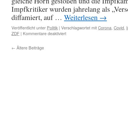
gleiche Horn gestoßen und die Impfkam
Impfkritiker wurden jahrelang als „Ver
diffamiert, auf …
Weiterlesen
→
Veröffentlicht unter
Politik
|
Verschlagwortet mit
Corona
,
Covid
,
für
ZDF
|
Kommentare deaktiviert
Karl
Lauterbach
←
Ältere Beiträge
(SPD)
räumt
Covid-
Impfschäden
im
ZDF
ein