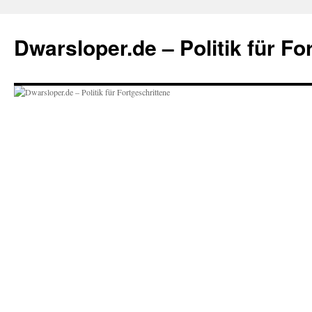
Zum
Inhalt
Dwarsloper.de – Politik für Fo
springen