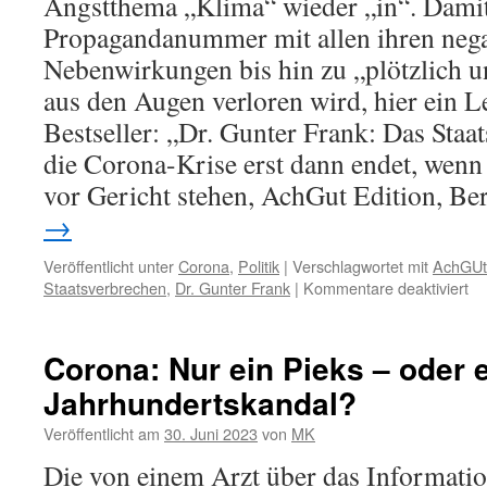
Angstthema „Klima“ wieder „in“. Dami
Propagandanummer mit allen ihren nega
Nebenwirkungen bis hin zu „plötzlich u
aus den Augen verloren wird, hier ein 
Bestseller: „Dr. Gunter Frank: Das Sta
die Corona-Krise erst dann endet, wenn
vor Gericht stehen, AchGut Edition, Be
→
Veröffentlicht unter
Corona
,
Politik
|
Verschlagwortet mit
AchGUt
für
Staatsverbrechen
,
Dr. Gunter Frank
|
Kommentare deaktiviert
Co
„D
St
Corona: Nur ein Pieks – oder 
Jahrhundertskandal?
Veröffentlicht am
30. Juni 2023
von
MK
Die von einem Arzt über das Informatio