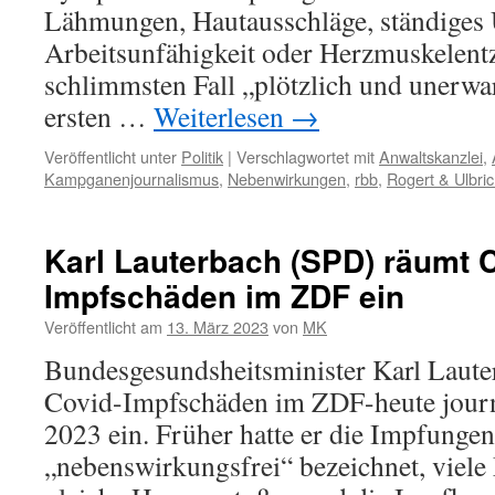
Lähmungen, Hautausschläge, ständiges 
Arbeitsunfähigkeit oder Herzmuskelen
schlimmsten Fall „plötzlich und unerwa
ersten …
Weiterlesen
→
Veröffentlicht unter
Politik
|
Verschlagwortet mit
Anwaltskanzlei
,
Kampganenjournalismus
,
Nebenwirkungen
,
rbb
,
Rogert & Ulbri
Karl Lauterbach (SPD) räumt 
Impfschäden im ZDF ein
Veröffentlicht am
13. März 2023
von
MK
Bundesgesundsheitsminister Karl Laut
Covid-Impfschäden im ZDF-heute jour
2023 ein. Früher hatte er die Impfungen
„nebenswirkungsfrei“ bezeichnet, viele