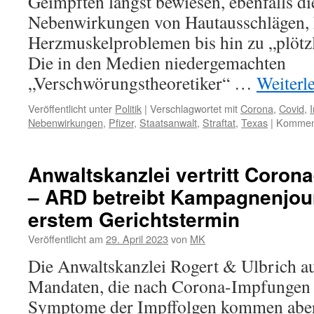
Geimpften längst bewiesen, ebenfalls d
Nebenwirkungen von Hautausschlägen,
Herzmuskelproblemen bis hin zu „plötzl
Die in den Medien niedergemachten
„Verschwörungstheoretiker“ …
Weiterl
Veröffentlicht unter
Politik
|
Verschlagwortet mit
Corona
,
Covid
,
Nebenwirkungen
,
Pfizer
,
Staatsanwalt
,
Straftat
,
Texas
|
Komment
Anwaltskanzlei vertritt Coron
– ARD betreibt Kampagnenjou
erstem Gerichtstermin
Veröffentlicht am
29. April 2023
von
MK
Die Anwaltskanzlei Rogert & Ulbrich au
Mandaten, die nach Corona-Impfungen e
Symptome der Impffolgen kommen aber