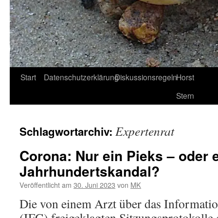
Start
Datenschutzerklärung
Diskussionsregeln
Horst
Stern
Expertenrat
Schlagwortarchiv:
Corona: Nur ein Pieks – oder 
Jahrhundertskandal?
Veröffentlicht am
30. Juni 2023
von
MK
Die von einem Arzt über das Informatio
(IFG) freigeklagten Sitzungsprotokolle