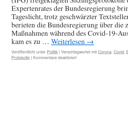
Expertenrates der Bundesregierung brin
Tageslicht, trotz geschwärzter Textstell
berieten die Bundesregierung über die z
Maßnahmen während des Covid-19-Ausb
kam es zu …
Weiterlesen
→
Veröffentlicht unter
Politik
|
Verschlagwortet mit
Corona
,
Covid
,
für
Protokolle
|
Kommentare deaktiviert
Corona:
Nur
ein
Pieks
–
oder
ein
Jahrhundertskandal?