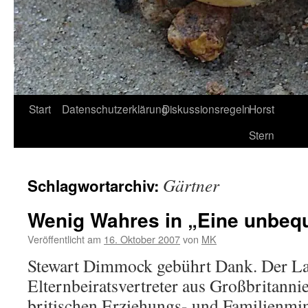
Start
Datenschutzerklärung
Diskussionsregeln
Horst
Stern
Gärtner
Schlagwortarchiv:
Wenig Wahres in „Eine unbeq
Veröffentlicht am
16. Oktober 2007
von
MK
Stewart Dimmock gebührt Dank. Der La
Elternbeiratsvertreter aus Großbritanni
britischen Erziehungs- und Familienmin