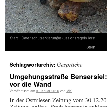
Start
Datenschutzerklärung
Diskussionsregeln
Horst
Stern
Gespräche
Schlagwortarchiv:
Umgehungsstraße Bensersiel:
vor die Wand
Veröffentlicht am
3. Januar 2016
von
MK
In der Ostfriesen Zeitung vom 30.12.20
Zeitung, online „Stadt kommt in ruhige