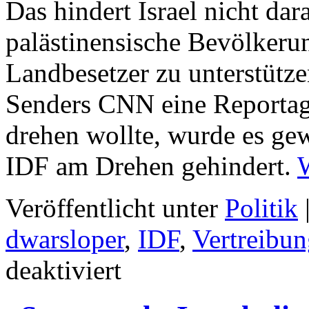
Das hindert Israel nicht da
palästinensische Bevölkeru
Landbesetzer zu unterstütz
Senders CNN eine Reportage
drehen wollte, wurde es ge
IDF am Drehen gehindert.
Veröffentlicht unter
Politik
dwarsloper
,
IDF
,
Vertreibu
für
deaktiviert
Israels
Armee
gegen