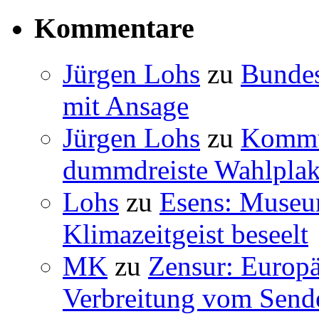
Kommentare
Jürgen Lohs
zu
Bundes
mit Ansage
Jürgen Lohs
zu
Kommun
dummdreiste Wahlplak
Lohs
zu
Esens: Museu
Klimazeitgeist beseelt
MK
zu
Zensur: Europäi
Verbreitung vom Sende