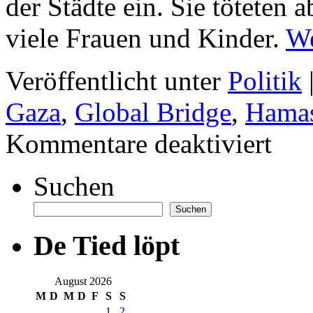
der Städte ein. Sie töteten 
viele Frauen und Kinder.
We
Veröffentlicht unter
Politik
Gaza
,
Global Bridge
,
Hama
für
Kommentare deaktiviert
„So
versucht
Israel,
Suchen
die
palästine
Kultur
Suchen
und
Geschich
De Tied löpt
auszulös
August 2026
M
D
M
D
F
S
S
1
2