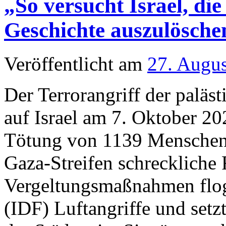
„So versucht Israel, di
Einwohner
und
CNN-
Geschichte auszulösche
Kamerateam
im
Westjordanland
übergriffig:
Veröffentlicht am
27. Augu
Bataillon
suspendiert
Der Terrorangriff der paläs
auf Israel am 7. Oktober 2
Tötung von 1139 Menschen 
Gaza-Streifen schreckliche
Vergeltungsmaßnahmen floge
(IDF) Luftangriffe und setzt