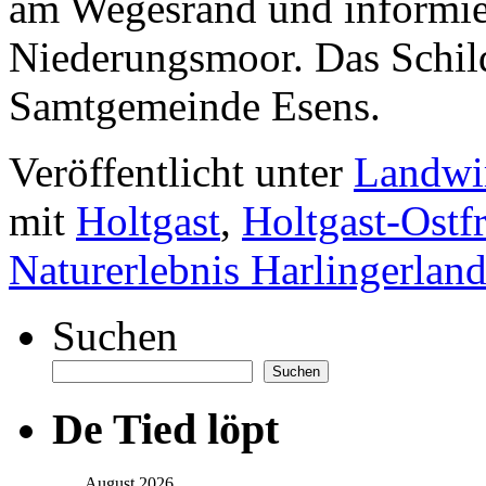
am Wegesrand und informier
Niederungsmoor. Das Schild 
Samtgemeinde Esens.
Veröffentlicht unter
Landwir
mit
Holtgast
,
Holtgast-Ostfr
Naturerlebnis Harlingerlan
Suchen
Suchen
De Tied löpt
August 2026