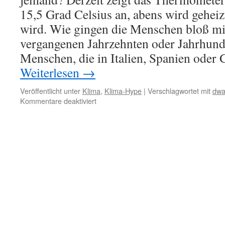
15,5 Grad Celsius an, abens wird geheiz
wird. Wie gingen die Menschen bloß mi
vergangenen Jahrzehnten oder Jahrhund
Menschen, die in Italien, Spanien oder
Weiterlesen
→
Veröffentlicht unter
Klima
,
Klima-Hype
|
Verschlagwortet mit
dwa
für
Kommentare deaktiviert
„Hitzeaktionstag
am
11.
Juni
2026“
–
oder
Hirnschmelze?