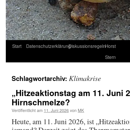
Start
Datenschutzerklärung
Diskussionsregeln
Horst
Stern
Klimakrise
Schlagwortarchiv:
„Hitzeaktionstag am 11. Juni 
Hirnschmelze?
Veröffentlicht am
11. Juni 2026
von
MK
Heute, am 11. Juni 2026, ist „Hitzeaktio
jemand? Derzeit zeigt das Thermometer 