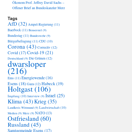
Ökonom Prof. Jeffrey David Sachs –
Offener Brief an Bundeskanzler Merz
Tags
AfD
(32)
Ampel-Regierung
(11)
Baerbock
(11)
Bensersiel
(9)
Bundestag
(11)
Bundeswehr
(9)
Bürgerbefragung
(11)
CDU
(10)
Corona
(43)
Correctiv
(12)
Covid-19
(21)
Covid
(17)
Die Grünen
(12)
Deutschland
(9)
dwarsloper
(216)
Energiewende
(16)
Ems
(11)
Habeck
(19)
Esens
(18)
Gaza
(12)
Holtgast
(106)
Israel
(25)
Impfung
(10)
Interview
(9)
Klima
(43)
Krieg
(35)
Landwirtschaft
(10)
Landkreis Wittmund
(9)
NATO
(13)
Medien
(9)
Merz
(9)
Ostfriesland
(60)
Russland
(45)
Samtgemeinde Esens
(17)