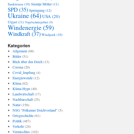
Sanktionen
(10)
Siemtje Möller
(11)
SPD
(35)
Sprengung
(12)
Ukraine
(64)
USA
(20)
Utgast
(11)
Vogelschutzgebiet
(9)
Windenergie
(59)
Windkraft
(37)
Windpark
(10)
Kategorien
Allgemein
(68)
Bilder
(51)
Blick über den Deich
(13)
Corona
(20)
Covid_Impfung
(4)
Energiewende
(12)
Klima
(62)
Klima-Hype
(40)
Landwirtschaft
(17)
Nachbarschaft
(25)
Natur
(156)
NSG "Petkumer Deichvorland"
(5)
Ortsgeschichte
(61)
Politik
(487)
Verkehr
(24)
Vermischtes
(102)