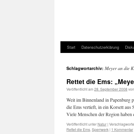
Start
Datenschutzerklärung
Disk
Meyer an die K
Schlagwortarchiv:
Rettet die Ems: „Meye
Veröffentlicht am
28. September 2008
vo
Weit im Binnenland in Papenburg pr
die Ems vertieft, in ein Korsett au
Viele Menschen der Region haben d
Veröffentlicht unter
Natur
|
Verschlagworte
Rettet die Ems
,
Sperrwerk
|
1 Kommentar