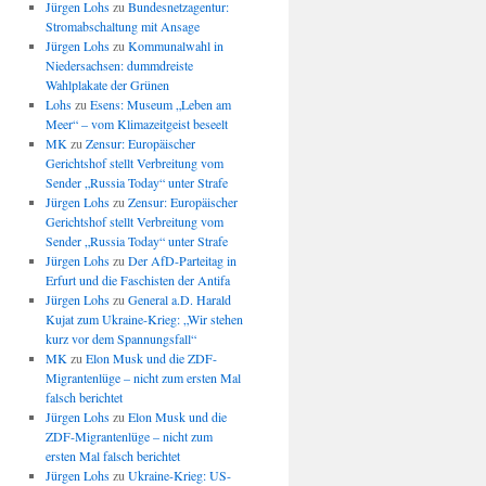
Jürgen Lohs
zu
Bundesnetzagentur:
Stromabschaltung mit Ansage
Jürgen Lohs
zu
Kommunalwahl in
Niedersachsen: dummdreiste
Wahlplakate der Grünen
Lohs
zu
Esens: Museum „Leben am
Meer“ – vom Klimazeitgeist beseelt
MK
zu
Zensur: Europäischer
Gerichtshof stellt Verbreitung vom
Sender „Russia Today“ unter Strafe
Jürgen Lohs
zu
Zensur: Europäischer
Gerichtshof stellt Verbreitung vom
Sender „Russia Today“ unter Strafe
Jürgen Lohs
zu
Der AfD-Parteitag in
Erfurt und die Faschisten der Antifa
Jürgen Lohs
zu
General a.D. Harald
Kujat zum Ukraine-Krieg: „Wir stehen
kurz vor dem Spannungsfall“
MK
zu
Elon Musk und die ZDF-
Migrantenlüge – nicht zum ersten Mal
falsch berichtet
Jürgen Lohs
zu
Elon Musk und die
ZDF-Migrantenlüge – nicht zum
ersten Mal falsch berichtet
Jürgen Lohs
zu
Ukraine-Krieg: US-