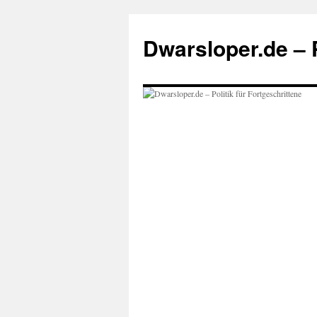
Zum
Inhalt
Dwarsloper.de – P
springen