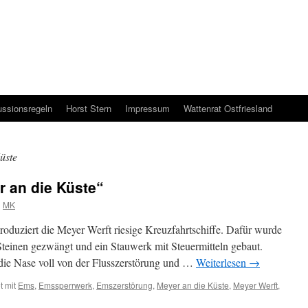
ussionsregeln
Horst Stern
Impressum
Wattenrat Ostfriesland
üste
r an die Küste“
n
MK
oduziert die Meyer Werft riesige Kreuzfahrtschiffe. Dafür wurde
s Steinen gezwängt und ein Stauwerk mit Steuermitteln gebaut.
ie Nase voll von der Flusszerstörung und …
Weiterlesen
→
t mit
Ems
,
Emssperrwerk
,
Emszerstörung
,
Meyer an die Küste
,
Meyer Werft
,