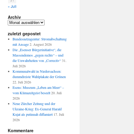
« Juli
Archiv
Archiv
zuletzt gepostet
Bundesnetzagentur: Stromabschaltung
mit Ansage
2. August 2026
Die „Esenser Bürgerinitiative“, die
Massendemos „gegen rechts“ – und
die Unwahrheiten von „Correctiv“
31.
Juli 2026
Kommunalwahl in Niedersachsen:
dummdreiste Wahlplakate der Grünen
22. Juli 2026
Esens: Museum „Leben am Meer“ –
vom Klimazeitgeist beseelt
20. Juli
2026
Neue Zürcher Zeitung und der
Ukraine-Krieg: Ex-General Harald
Kujat als putinnah diffamiert
17. Juli
2026
Kommentare