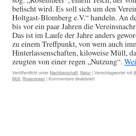
befischt wird. Es soll sich um den Vere
Holtgast-Blomberg e.V.“ handeln. An d
bis vor ein paar Jahren die Vereinsnach
Das ist im Laufe der Jahre anders gewo
zu einem Treffpunkt, von wem auch imm
Hinterlassenschaften, kiloweise Müll, 
zeugten von einer regen „Nutzung“.
Wei
Veröffentlicht unter
Nachbarschaft
,
Natur
|
Verschlagwortet mit
A
für
Müll
,
Rosenmeer
|
Kommentare deaktiviert
Holtgast:
Müll
am
„Rosenmeer“
in
Eigenregie
entfernt,
Bürgermeister
nicht