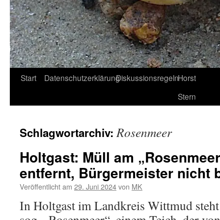
Start
Datenschutzerklärung
Diskussionsregeln
Horst
Stern
Rosenmeer
Schlagwortarchiv:
Holtgast: Müll am „Rosenmeer
entfernt, Bürgermeister nicht 
Veröffentlicht am
29. Juni 2024
von
MK
In Holtgast im Landkreis Wittmud steht
sog. „Rosenmeer“, einem Teich, der vo