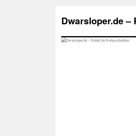
Zum
Inhalt
Dwarsloper.de – P
springen