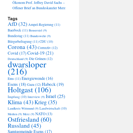
Ökonom Prof. Jeffrey David Sachs –
Offener Brief an Bundeskanzler Merz
Tags
AfD
(32)
Ampel-Regierung
(11)
Baerbock
(11)
Bensersiel
(9)
Bundestag
(11)
Bundeswehr
(9)
Bürgerbefragung
(11)
CDU
(10)
Corona
(43)
Correctiv
(12)
Covid-19
(21)
Covid
(17)
Die Grünen
(12)
Deutschland
(9)
dwarsloper
(216)
Energiewende
(16)
Ems
(11)
Habeck
(19)
Esens
(18)
Gaza
(12)
Holtgast
(106)
Israel
(25)
Impfung
(10)
Interview
(9)
Klima
(43)
Krieg
(35)
Landwirtschaft
(10)
Landkreis Wittmund
(9)
NATO
(13)
Medien
(9)
Merz
(9)
Ostfriesland
(60)
Russland
(45)
Samtgemeinde Esens
(17)