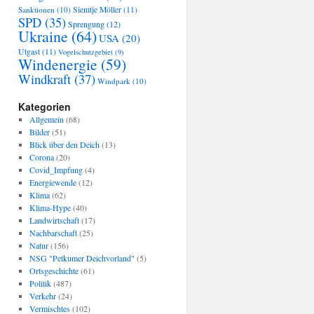
Sanktionen
(10)
Siemtje Möller
(11)
SPD
(35)
Sprengung
(12)
Ukraine
(64)
USA
(20)
Utgast
(11)
Vogelschutzgebiet
(9)
Windenergie
(59)
Windkraft
(37)
Windpark
(10)
Kategorien
Allgemein
(68)
Bilder
(51)
Blick über den Deich
(13)
Corona
(20)
Covid_Impfung
(4)
Energiewende
(12)
Klima
(62)
Klima-Hype
(40)
Landwirtschaft
(17)
Nachbarschaft
(25)
Natur
(156)
NSG "Petkumer Deichvorland"
(5)
Ortsgeschichte
(61)
Politik
(487)
Verkehr
(24)
Vermischtes
(102)