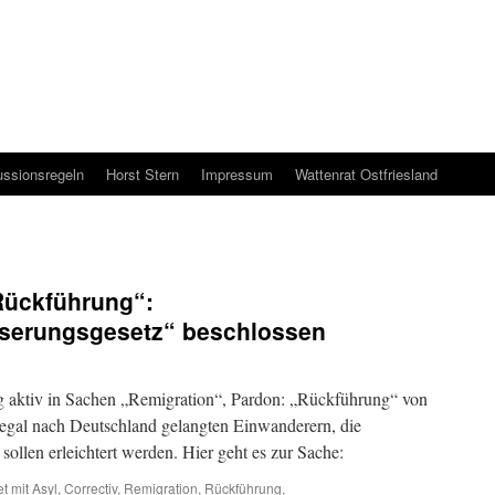
ussionsregeln
Horst Stern
Impressum
Wattenrat Ostfriesland
Rückführung“:
serungsgesetz“ beschlossen
 aktiv in Sachen „Remigration“, Pardon: „Rückführung“ von
legal nach Deutschland gelangten Einwanderern, die
len erleichtert werden. Hier geht es zur Sache:
t mit
Asyl
,
Correctiv
,
Remigration
,
Rückführung
,