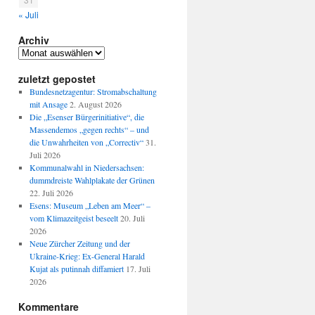
« Juli
Archiv
Archiv
zuletzt gepostet
Bundesnetzagentur: Stromabschaltung
mit Ansage
2. August 2026
Die „Esenser Bürgerinitiative“, die
Massendemos „gegen rechts“ – und
die Unwahrheiten von „Correctiv“
31.
Juli 2026
Kommunalwahl in Niedersachsen:
dummdreiste Wahlplakate der Grünen
22. Juli 2026
Esens: Museum „Leben am Meer“ –
vom Klimazeitgeist beseelt
20. Juli
2026
Neue Zürcher Zeitung und der
Ukraine-Krieg: Ex-General Harald
Kujat als putinnah diffamiert
17. Juli
2026
Kommentare