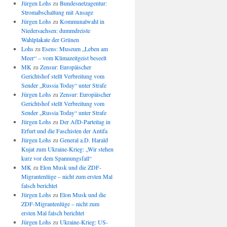
Jürgen Lohs
zu
Bundesnetzagentur:
Stromabschaltung mit Ansage
Jürgen Lohs
zu
Kommunalwahl in
Niedersachsen: dummdreiste
Wahlplakate der Grünen
Lohs
zu
Esens: Museum „Leben am
Meer“ – vom Klimazeitgeist beseelt
MK
zu
Zensur: Europäischer
Gerichtshof stellt Verbreitung vom
Sender „Russia Today“ unter Strafe
Jürgen Lohs
zu
Zensur: Europäischer
Gerichtshof stellt Verbreitung vom
Sender „Russia Today“ unter Strafe
Jürgen Lohs
zu
Der AfD-Parteitag in
Erfurt und die Faschisten der Antifa
Jürgen Lohs
zu
General a.D. Harald
Kujat zum Ukraine-Krieg: „Wir stehen
kurz vor dem Spannungsfall“
MK
zu
Elon Musk und die ZDF-
Migrantenlüge – nicht zum ersten Mal
falsch berichtet
Jürgen Lohs
zu
Elon Musk und die
ZDF-Migrantenlüge – nicht zum
ersten Mal falsch berichtet
Jürgen Lohs
zu
Ukraine-Krieg: US-