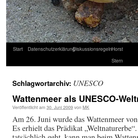
Start
Datenschutzerklärung
Diskussionsregeln
Horst
Stern
UNESCO
Schlagwortarchiv:
Wattenmeer als UNESCO-Welt
Veröffentlicht am
30. Juni 2009
von
MK
Am 26. Juni wurde das Wattenmeer vo
Es erhielt das Prädikat „Weltnaturerbe
tatsächlich geht, kann man beim Watten