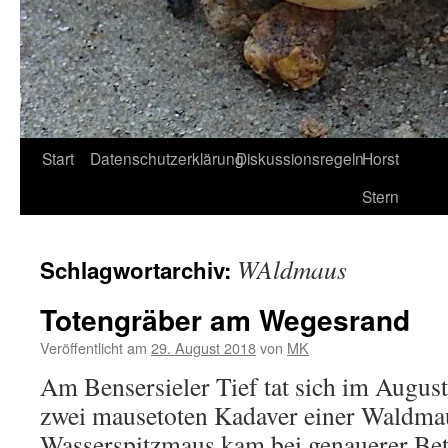
Start
Datenschutzerklärung
Diskussionsregeln
Horst
Stern
WAldmaus
Schlagwortarchiv:
Totengräber am Wegesrand
Veröffentlicht am
29. August 2018
von
MK
Am Bensersieler Tief tat sich im Augus
zwei mausetoten Kadaver einer Waldmau
Wasserspitzmaus kam bei genauerer Bet