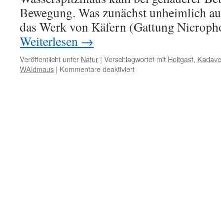
Bewegung. Was zunächst unheimlich auss
das Werk von Käfern (Gattung Nicroph
Weiterlesen
→
Veröffentlicht unter
Natur
|
Verschlagwortet mit
Holtgast
,
Kadave
für
WAldmaus
|
Kommentare deaktiviert
Totengräber
am
Wegesrand