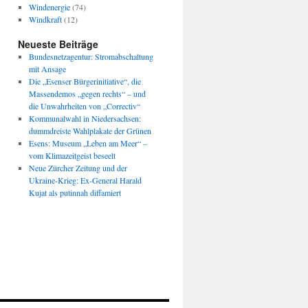
Windenergie
(74)
Windkraft
(12)
Neueste Beiträge
Bundesnetzagentur: Stromabschaltung
mit Ansage
Die „Esenser Bürgerinitiative“, die
Massendemos „gegen rechts“ – und
die Unwahrheiten von „Correctiv“
Kommunalwahl in Niedersachsen:
dummdreiste Wahlplakate der Grünen
Esens: Museum „Leben am Meer“ –
vom Klimazeitgeist beseelt
Neue Zürcher Zeitung und der
Ukraine-Krieg: Ex-General Harald
Kujat als putinnah diffamiert