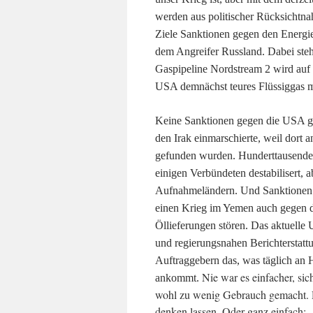
werden aus politischer Rücksichtn
Ziele Sanktionen gegen den Energiel
dem Angreifer Russland. Dabei steh
Gaspipeline Nordstream 2 wird auf 
USA demnächst teures Flüssiggas m
Keine Sanktionen gegen die USA gab
den Irak einmarschierte, weil dort 
gefunden wurden. Hunderttausende
einigen Verbündeten destabilisert, 
Aufnahmeländern. Und Sanktionen g
einen Krieg im Yemen auch gegen di
Öllieferungen stören. Das aktuelle U
und regierungsnahen Berichterstat
Auftraggebern das, was täglich a
Nie war es einfacher, sic
ankommt.
wohl zu wenig Gebrauch gemacht. D
denken lassen. Oder ganz einfach: „