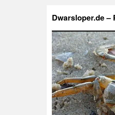
Zum
Inhalt
Dwarsloper.de – P
springen