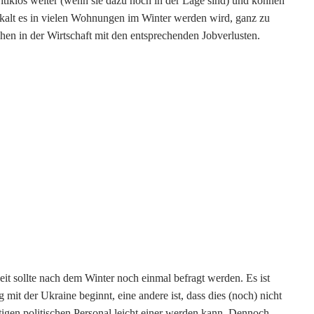
itiklos weiter (wenn sie dazu noch in der Lage sind) und können
ie kalt es in vielen Wohnungen im Winter werden wird, ganz zu
hen in der Wi
r
tschaft mit den entsprechenden Jobverlusten.
t sollte nach dem Winter noch einmal befragt werden. Es ist
 mit der Ukraine beginnt, eine andere ist, dass dies (noch) nicht
itigen politischen Personal leicht einer werden kann. Dennoch