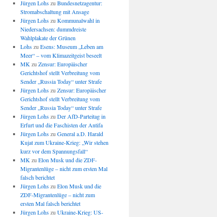
Jürgen Lohs
zu
Bundesnetzagentur:
Stromabschaltung mit Ansage
Jürgen Lohs
zu
Kommunalwahl in
Niedersachsen: dummdreiste
Wahlplakate der Grünen
Lohs
zu
Esens: Museum „Leben am
Meer“ – vom Klimazeitgeist beseelt
MK
zu
Zensur: Europäischer
Gerichtshof stellt Verbreitung vom
Sender „Russia Today“ unter Strafe
Jürgen Lohs
zu
Zensur: Europäischer
Gerichtshof stellt Verbreitung vom
Sender „Russia Today“ unter Strafe
Jürgen Lohs
zu
Der AfD-Parteitag in
Erfurt und die Faschisten der Antifa
Jürgen Lohs
zu
General a.D. Harald
Kujat zum Ukraine-Krieg: „Wir stehen
kurz vor dem Spannungsfall“
MK
zu
Elon Musk und die ZDF-
Migrantenlüge – nicht zum ersten Mal
falsch berichtet
Jürgen Lohs
zu
Elon Musk und die
ZDF-Migrantenlüge – nicht zum
ersten Mal falsch berichtet
Jürgen Lohs
zu
Ukraine-Krieg: US-