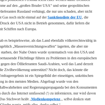
ahme auf den „großen Bruder USA“ und seine geopolitischen
ieferanten Russland verhängt, die nur uns schaden, aber nicht
t Gas noch nicht einmal auf der
Sanktionsliste der EU
, die
Druck der USA nicht in Betrieb genommen, dafür liefern die
it Schiffen nach Europa.
 es beispielsweise, als das Land ebenfalls völkerrechtswidrig in
angeblich „Massenvernichtungswaffen“ lagerten, die aber nie
 starben, der Nahe Osten wurde systematisch von den USA und
abertausende Flüchtlinge führen zu Problemen in den europäischen
egen den Ölllieferanten Saudi-Arabien, weil das Land derzeit
e Zivilbevölkerung unterstützt? Nicht doch, das könnte die
mfrageergebnis ist ein Spiegelbild der einseitigen, unkritischen
tung in den meisten Medien. Abgefragt wurde von den
n Halbwahrheiten und Regierungspropaganda bei den Konsumenten
h durch das Internet umfassend (!) zu informieren, nur wird davon
Medienkompetenz
as Stichwort heißt „
„, selbst denken statt
Glaube wenig, prüfe alles, denke selbst.“