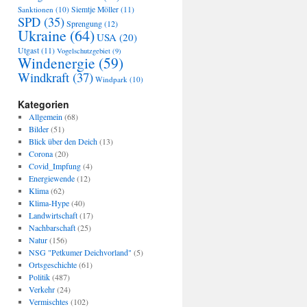
Sanktionen
(10)
Siemtje Möller
(11)
SPD
(35)
Sprengung
(12)
Ukraine
(64)
USA
(20)
Utgast
(11)
Vogelschutzgebiet
(9)
Windenergie
(59)
Windkraft
(37)
Windpark
(10)
Kategorien
Allgemein
(68)
Bilder
(51)
Blick über den Deich
(13)
Corona
(20)
Covid_Impfung
(4)
Energiewende
(12)
Klima
(62)
Klima-Hype
(40)
Landwirtschaft
(17)
Nachbarschaft
(25)
Natur
(156)
NSG "Petkumer Deichvorland"
(5)
Ortsgeschichte
(61)
Politik
(487)
Verkehr
(24)
Vermischtes
(102)