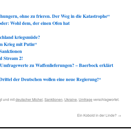
l hungern, ohne zu frieren. Der Weg in die Katastrophe“
der: Wohl dem, der einen Ofen hat
schland kriegsmüde?
m Krieg mit Putin“
Sanktionen
d Stream 2!
Umfragewerte zu Waffenlieferungen? – Baerbock erklärt
rittel der Deutschen wollen eine neue Regierung!“
t und mit
deutscher Michel
,
Sanktionen
,
Ukraine
,
Umfrage
verschlagwortet.
Ein Kobold in der Linde?
→