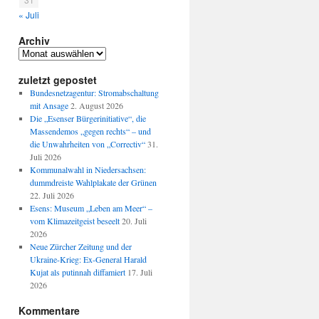
« Juli
Archiv
Archiv
zuletzt gepostet
Bundesnetzagentur: Stromabschaltung
mit Ansage
2. August 2026
Die „Esenser Bürgerinitiative“, die
Massendemos „gegen rechts“ – und
die Unwahrheiten von „Correctiv“
31.
Juli 2026
Kommunalwahl in Niedersachsen:
dummdreiste Wahlplakate der Grünen
22. Juli 2026
Esens: Museum „Leben am Meer“ –
vom Klimazeitgeist beseelt
20. Juli
2026
Neue Zürcher Zeitung und der
Ukraine-Krieg: Ex-General Harald
Kujat als putinnah diffamiert
17. Juli
2026
Kommentare