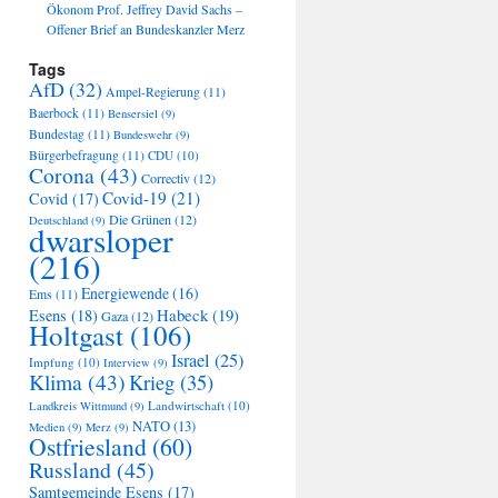
Ökonom Prof. Jeffrey David Sachs –
Offener Brief an Bundeskanzler Merz
Tags
AfD
(32)
Ampel-Regierung
(11)
Baerbock
(11)
Bensersiel
(9)
Bundestag
(11)
Bundeswehr
(9)
Bürgerbefragung
(11)
CDU
(10)
Corona
(43)
Correctiv
(12)
Covid-19
(21)
Covid
(17)
Die Grünen
(12)
Deutschland
(9)
dwarsloper
(216)
Energiewende
(16)
Ems
(11)
Habeck
(19)
Esens
(18)
Gaza
(12)
Holtgast
(106)
Israel
(25)
Impfung
(10)
Interview
(9)
Klima
(43)
Krieg
(35)
Landwirtschaft
(10)
Landkreis Wittmund
(9)
NATO
(13)
Medien
(9)
Merz
(9)
Ostfriesland
(60)
Russland
(45)
Samtgemeinde Esens
(17)