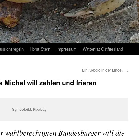
ussionsregeln
Horst Stern
Impressum
Wattenrat Ostfriesland
Ein Kobold in der Linde?
→
 Michel will zahlen und frieren
Symbolbild: Pixabay
r wahlberechtigten Bundesbürger will die