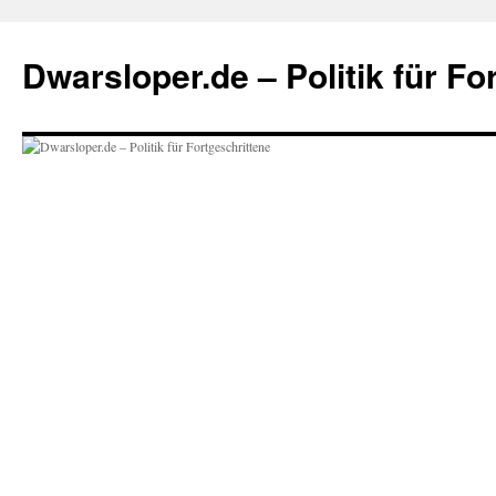
Zum
Inhalt
Dwarsloper.de – Politik für Fo
springen