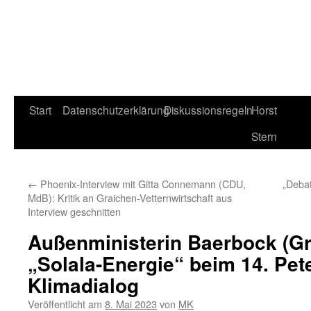
Start
Datenschutzerklärung
Diskussionsregeln
Horst
Stern
←
Phoenix-Interview mit Gitta Connemann (CDU,
„Debat
MdB): Kritik an Graichen-Vetternwirtschaft aus
Interview geschnitten
Außenministerin Baerbock (Gr
„Solala-Energie“ beim 14. Pet
Klimadialog
Veröffentlicht am
8. Mai 2023
von
MK