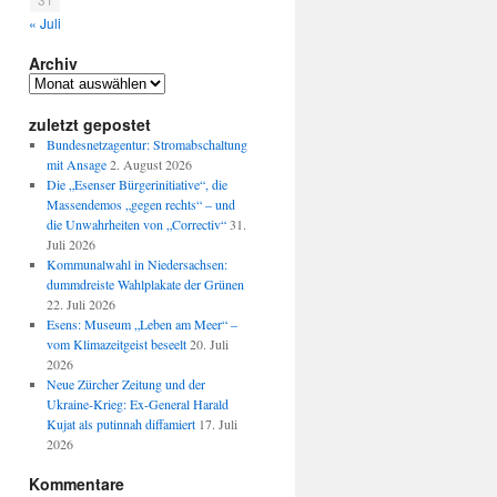
« Juli
Archiv
Archiv
zuletzt gepostet
Bundesnetzagentur: Stromabschaltung
mit Ansage
2. August 2026
Die „Esenser Bürgerinitiative“, die
Massendemos „gegen rechts“ – und
die Unwahrheiten von „Correctiv“
31.
Juli 2026
Kommunalwahl in Niedersachsen:
dummdreiste Wahlplakate der Grünen
22. Juli 2026
Esens: Museum „Leben am Meer“ –
vom Klimazeitgeist beseelt
20. Juli
2026
Neue Zürcher Zeitung und der
Ukraine-Krieg: Ex-General Harald
Kujat als putinnah diffamiert
17. Juli
2026
Kommentare