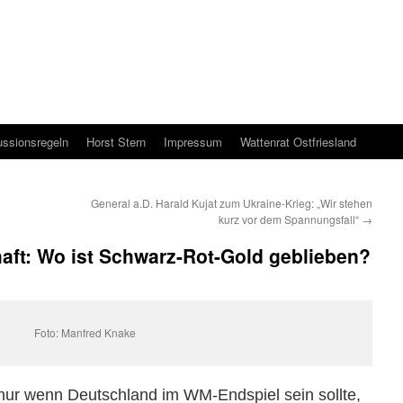
ussionsregeln
Horst Stern
Impressum
Wattenrat Ostfriesland
General a.D. Harald Kujat zum Ukraine-Krieg: „Wir stehen
kurz vor dem Spannungsfall“
→
aft: Wo ist Schwarz-Rot-Gold geblieben?
Foto: Manfred Knake
 nur wenn Deutschland im WM-Endspiel sein sollte,