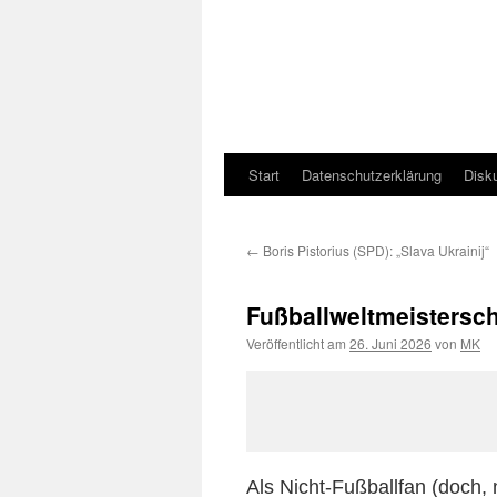
Start
Datenschutzerklärung
Disk
←
Boris Pistorius (SPD): „Slava Ukrainij“
Fußballweltmeistersch
Veröffentlicht am
26. Juni 2026
von
MK
Als Nicht-Fußballfan (doch,