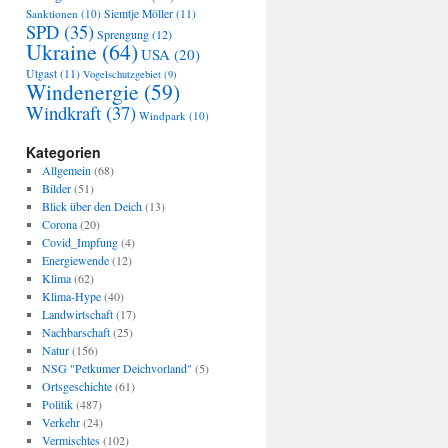
Sanktionen
(10)
Siemtje Möller
(11)
SPD
(35)
Sprengung
(12)
Ukraine
(64)
USA
(20)
Utgast
(11)
Vogelschutzgebiet
(9)
Windenergie
(59)
Windkraft
(37)
Windpark
(10)
Kategorien
Allgemein
(68)
Bilder
(51)
Blick über den Deich
(13)
Corona
(20)
Covid_Impfung
(4)
Energiewende
(12)
Klima
(62)
Klima-Hype
(40)
Landwirtschaft
(17)
Nachbarschaft
(25)
Natur
(156)
NSG "Petkumer Deichvorland"
(5)
Ortsgeschichte
(61)
Politik
(487)
Verkehr
(24)
Vermischtes
(102)