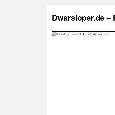
Zum
Inhalt
Dwarsloper.de – P
springen