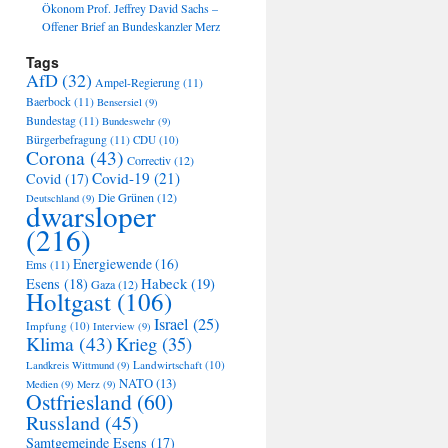
Ökonom Prof. Jeffrey David Sachs –
Offener Brief an Bundeskanzler Merz
Tags
AfD
(32)
Ampel-Regierung
(11)
Baerbock
(11)
Bensersiel
(9)
Bundestag
(11)
Bundeswehr
(9)
Bürgerbefragung
(11)
CDU
(10)
Corona
(43)
Correctiv
(12)
Covid-19
(21)
Covid
(17)
Die Grünen
(12)
Deutschland
(9)
dwarsloper
(216)
Energiewende
(16)
Ems
(11)
Habeck
(19)
Esens
(18)
Gaza
(12)
Holtgast
(106)
Israel
(25)
Impfung
(10)
Interview
(9)
Klima
(43)
Krieg
(35)
Landwirtschaft
(10)
Landkreis Wittmund
(9)
NATO
(13)
Medien
(9)
Merz
(9)
Ostfriesland
(60)
Russland
(45)
Samtgemeinde Esens
(17)