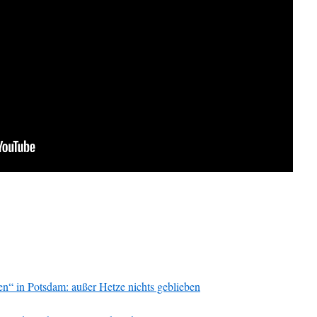
en“ in Potsdam: außer Hetze nichts geblieben