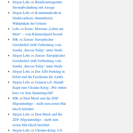
Jürgen Lohs
zu
Bundesnetzagentur:
Stromabschaltung mit Ansage
Jürgen Lohs
zu
Kommunalwahl in
Niedersachsen: dummdreiste
Wahlplakate der Grünen
Lohs
zu
Esens: Museum „Leben am
Meer“ – vom Klimazeitgeist beseelt
MK
zu
Zensur: Europäischer
Gerichtshof stellt Verbreitung vom
Sender „Russia Today“ unter Strafe
Jürgen Lohs
zu
Zensur: Europäischer
Gerichtshof stellt Verbreitung vom
Sender „Russia Today“ unter Strafe
Jürgen Lohs
zu
Der AfD-Parteitag in
Erfurt und die Faschisten der Antifa
Jürgen Lohs
zu
General a.D. Harald
Kujat zum Ukraine-Krieg: „Wir stehen
kurz vor dem Spannungsfall“
MK
zu
Elon Musk und die ZDF-
Migrantenlüge – nicht zum ersten Mal
falsch berichtet
Jürgen Lohs
zu
Elon Musk und die
ZDF-Migrantenlüge – nicht zum
ersten Mal falsch berichtet
Jürgen Lohs
zu
Ukraine-Krieg: US-