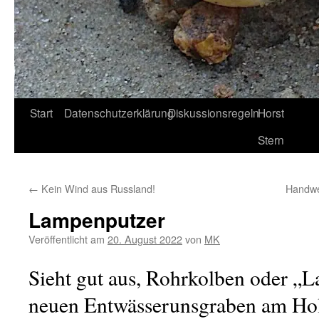
Start
Datenschutzerklärung
Diskussionsregeln
Horst
Stern
←
Kein Wind aus Russland!
Handwe
Lampenputzer
Veröffentlicht am
20. August 2022
von
MK
Sieht gut aus, Rohrkolben oder „
neuen Entwässerunsgraben am Hol