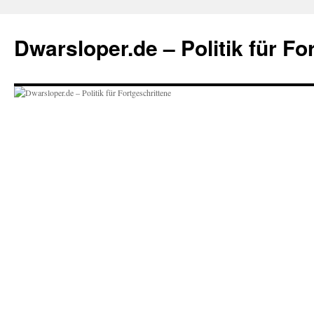
Zum
Inhalt
Dwarsloper.de – Politik für Fo
springen