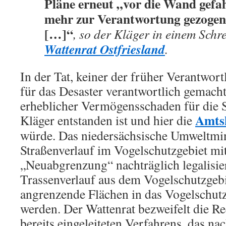
Pläne erneut „vor die Wand gefah
mehr zur Verantwortung gezoge
[…]“
, so der Kläger in einem Schr
Wattenrat Ostfriesland
.
In der Tat, keiner der früher Verantwor
für das Desaster verantwortlich gemacht
erheblicher Vermögensschaden für die 
Amts
Kläger entstanden ist und hier die
würde. Das niedersächsische Umweltmin
Straßenverlauf im Vogelschutzgebiet mit
„Neuabgrenzung“ nachträglich legalisier
Trassenverlauf aus dem Vogelschutzgebi
angrenzende Flächen in das Vogelschutzg
werden. Der Wattenrat bezweifelt die R
bereits eingeleiteten Verfahrens, das nac