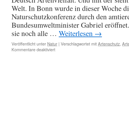
Welt. In Bonn wurde in dieser Woche d
Naturschutzkonferenz durch den amtier
Bundesumweltminister Gabriel eröffnet
sie noch alle …
Weiterlesen
→
Veröffentlicht unter
Natur
|
Verschlagwortet mit
Artenschutz
,
Art
für
Kommentare deaktiviert
Biodiversität:
Artensterben
nicht
nur
„ganz
weit
weg“,
sondern
hier