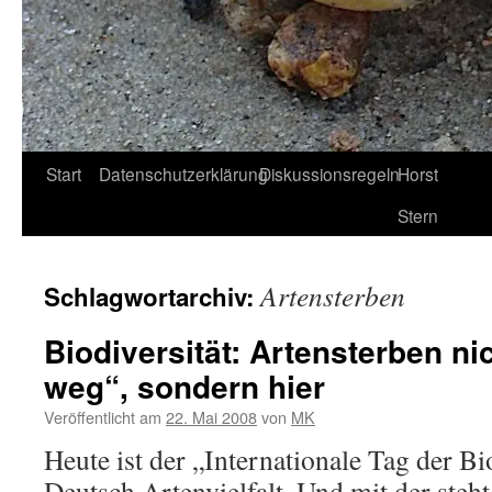
Start
Datenschutzerklärung
Diskussionsregeln
Horst
Stern
Artensterben
Schlagwortarchiv:
Biodiversität: Artensterben ni
weg“, sondern hier
Veröffentlicht am
22. Mai 2008
von
MK
Heute ist der „Internationale Tag der Bio
Deutsch Artenvielfalt. Und mit der steht