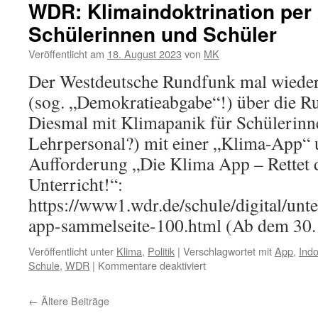
WDR: Klimaindoktrination per 
Schülerinnen und Schüler
Veröffentlicht am
18. August 2023
von
MK
Der Westdeutsche Rundfunk mal wieder,
(sog. „Demokratieabgabe“!) über die R
Diesmal mit Klimapanik für Schülerinn
Lehrpersonal?) mit einer „Klima-App“ 
Aufforderung „Die Klima App – Rettet 
Unterricht!“:
https://www1.wdr.de/schule/digital/unte
app-sammelseite-100.html (Ab dem 3
Veröffentlicht unter
Klima
,
Politik
|
Verschlagwortet mit
App
,
Indo
für
Schule
,
WDR
|
Kommentare deaktiviert
WDR:
Klimaindoktrination
←
Ältere Beiträge
per