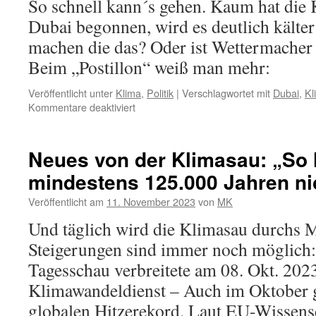
So schnell kann´s gehen. Kaum hat die 
Dubai begonnen, wird es deutlich kälter
machen die das? Oder ist Wettermacher 
Beim „Postillon“ weiß man mehr:
Veröffentlicht unter
Klima
,
Politik
|
Verschlagwortet mit
Dubai
,
Kl
für
Kommentare deaktiviert
Klimakonferenz
in
Dubai:
Neues von der Klimasau: „So h
Sie
mindestens 125.000 Jahren ni
wirkt!
Schnee
Veröffentlicht am
11. November 2023
von
MK
schon
Anfang
Und täglich wird die Klimasau durchs M
Dezember!
Steigerungen sind immer noch möglich:
Tagesschau verbreitete am 08. Okt. 202
Klimawandeldienst – Auch im Oktober g
globalen Hitzerekord. Laut EU-Wissens