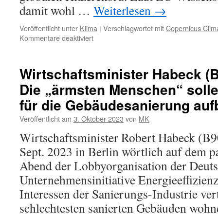
damit wohl …
Weiterlesen
→
Veröffentlicht unter
Klima
|
Verschlagwortet mit
Copernicus Clim
für
Kommentare deaktiviert
Neues
von
der
Wirtschaftsminister Habeck (
Klimasau:
Die „ärmsten Menschen“ solle
„So
heiß
für die Gebäudesanierung auf
wie
seit
Veröffentlicht am
3. Oktober 2023
von
MK
mindestens
Wirtschaftsminister Robert Habeck (B
125.000
Jahren
Sept. 2023 in Berlin wörtlich auf dem 
nicht“
Abend der Lobbyorganisation der Deut
Unternehmensinitiative Energieeffizien
Interessen der Sanierungs-Industrie vert
schlechtesten sanierten Gebäuden wohn