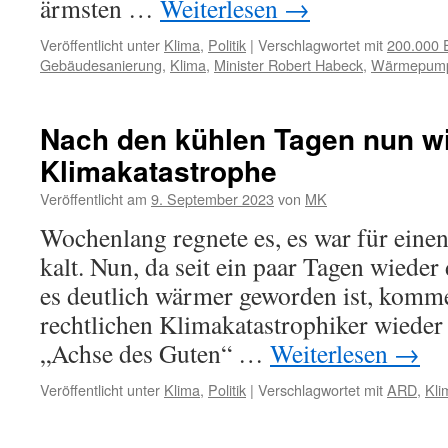
ärmsten …
Weiterlesen
→
Veröffentlicht unter
Klima
,
Politik
|
Verschlagwortet mit
200.000 
Gebäudesanierung
,
Klima
,
Minister Robert Habeck
,
Wärmepum
Nach den kühlen Tagen nun w
Klimakatastrophe
Veröffentlicht am
9. September 2023
von
MK
Wochenlang regnete es, es war für eine
kalt. Nun, da seit ein paar Tagen wieder
es deutlich wärmer geworden ist, komme
rechtlichen Klimakatastrophiker wieder
„Achse des Guten“ …
Weiterlesen
→
Veröffentlicht unter
Klima
,
Politik
|
Verschlagwortet mit
ARD
,
Kli